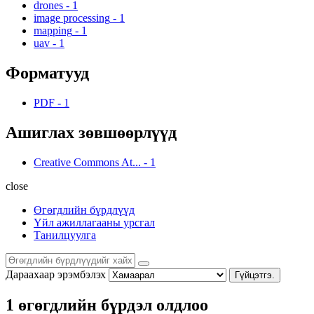
drones
-
1
image processing
-
1
mapping
-
1
uav
-
1
Форматууд
PDF
-
1
Ашиглах зөвшөөрлүүд
Creative Commons At...
-
1
close
Өгөгдлийн бүрдлүүд
Үйл ажиллагааны урсгал
Танилцуулга
Дараахаар эрэмбэлэх
Гүйцэтгэ.
1 өгөгдлийн бүрдэл олдлоо