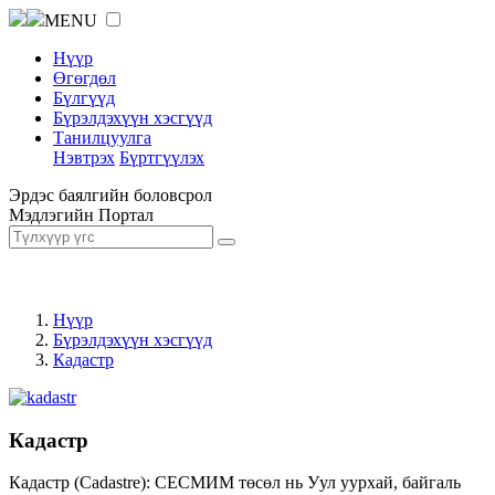
MENU
Нүүр
Өгөгдөл
Бүлгүүд
Бүрэлдэхүүн хэсгүүд
Танилцуулга
Нэвтрэх
Бүртгүүлэх
Эрдэс баялгийн боловсрол
Мэдлэгийн Портал
Нүүр
Бүрэлдэхүүн хэсгүүд
Кадастр
Кадастр
Кадастр (Cadastre): СЕСМИМ төсөл нь Уул уурхай, байгаль