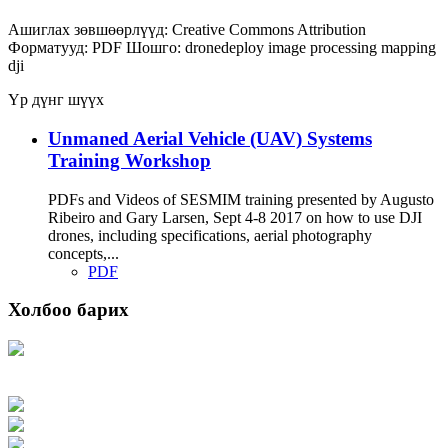
Ашиглах зөвшөөрлүүд:
Creative Commons Attribution
Форматууд:
PDF
Шошго:
dronedeploy
image processing
mapping
dji
Үр дүнг шүүх
Unmaned Aerial Vehicle (UAV) Systems
Training Workshop
PDFs and Videos of SESMIM training presented by Augusto
Ribeiro and Gary Larsen, Sept 4-8 2017 on how to use DJI
drones, including specifications, aerial photography
concepts,...
PDF
Холбоо барих
Хаяг: Ашигт малтмал, газрын тосны газар, Монгол Улс, Улаанбаатар хот
15170, Чингэлтэй дүүрэг, Барилгачдын талбай-3, Засгийн газрын XII байр,
баруун жигүүр
Факс: 976-11-310370
Вэб админ: 976-51-263915
Цахим шуудан: info@mrpam.gov.mn