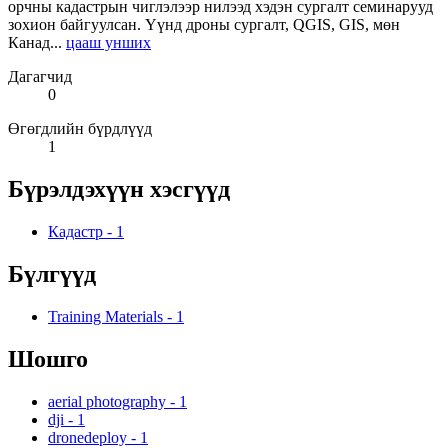
орчны кадастрын чиглэлээр нилээд хэдэн сургалт семинарууд
зохион байгуулсан. Үүнд дроны сургалт, QGIS, GIS, мөн
Канад...
цааш унших
Дагагчид
0
Өгөгдлийн бүрдлүүд
1
Бүрэлдэхүүн хэсгүүд
Кадастр
-
1
Бүлгүүд
Training Materials
-
1
Шошго
aerial photography
-
1
dji
-
1
dronedeploy
-
1