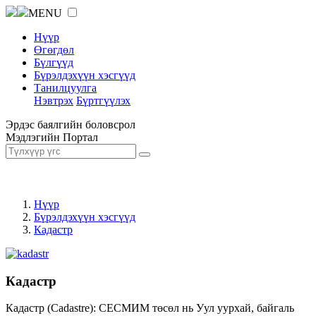
MENU
Нүүр
Өгөгдөл
Бүлгүүд
Бүрэлдэхүүн хэсгүүд
Танилцуулга
Нэвтрэх
Бүртгүүлэх
Эрдэс баялгийн боловсрол
Мэдлэгийн Портал
Нүүр
Бүрэлдэхүүн хэсгүүд
Кадастр
Кадастр
Кадастр (Cadastre): СЕСМИМ төсөл нь Уул уурхай, байгаль