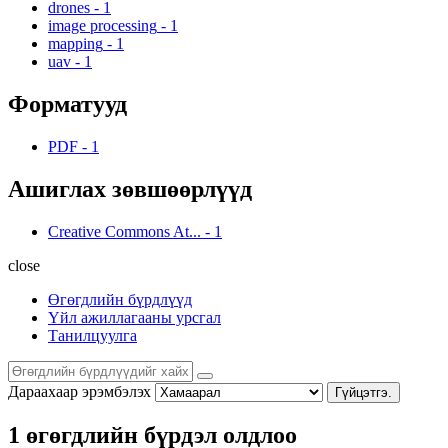
drones
-
1
image processing
-
1
mapping
-
1
uav
-
1
Форматууд
PDF
-
1
Ашиглах зөвшөөрлүүд
Creative Commons At...
-
1
close
Өгөгдлийн бүрдлүүд
Үйл ажиллагааны урсгал
Танилцуулга
Дараахаар эрэмбэлэх
Гүйцэтгэ.
1 өгөгдлийн бүрдэл олдлоо