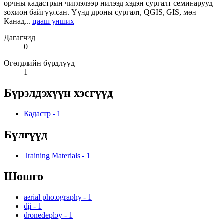
орчны кадастрын чиглэлээр нилээд хэдэн сургалт семинарууд
зохион байгуулсан. Үүнд дроны сургалт, QGIS, GIS, мөн
Канад...
цааш унших
Дагагчид
0
Өгөгдлийн бүрдлүүд
1
Бүрэлдэхүүн хэсгүүд
Кадастр
-
1
Бүлгүүд
Training Materials
-
1
Шошго
aerial photography
-
1
dji
-
1
dronedeploy
-
1