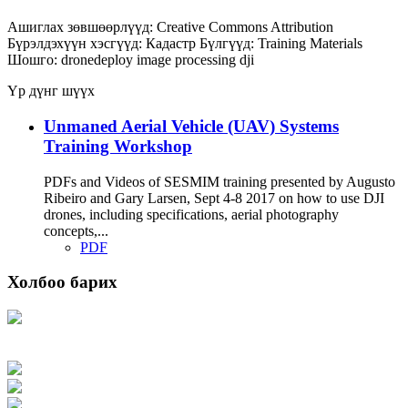
Ашиглах зөвшөөрлүүд:
Creative Commons Attribution
Бүрэлдэхүүн хэсгүүд:
Кадастр
Бүлгүүд:
Training Materials
Шошго:
dronedeploy
image processing
dji
Үр дүнг шүүх
Unmaned Aerial Vehicle (UAV) Systems
Training Workshop
PDFs and Videos of SESMIM training presented by Augusto
Ribeiro and Gary Larsen, Sept 4-8 2017 on how to use DJI
drones, including specifications, aerial photography
concepts,...
PDF
Холбоо барих
Хаяг: Ашигт малтмал, газрын тосны газар, Монгол Улс, Улаанбаатар хот
15170, Чингэлтэй дүүрэг, Барилгачдын талбай-3, Засгийн газрын XII байр,
баруун жигүүр
Факс: 976-11-310370
Вэб админ: 976-51-263915
Цахим шуудан: info@mrpam.gov.mn