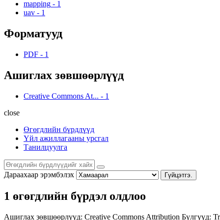
mapping
-
1
uav
-
1
Форматууд
PDF
-
1
Ашиглах зөвшөөрлүүд
Creative Commons At...
-
1
close
Өгөгдлийн бүрдлүүд
Үйл ажиллагааны урсгал
Танилцуулга
Дараахаар эрэмбэлэх
Гүйцэтгэ.
1 өгөгдлийн бүрдэл олдлоо
Ашиглах зөвшөөрлүүд:
Creative Commons Attribution
Бүлгүүд:
Tr