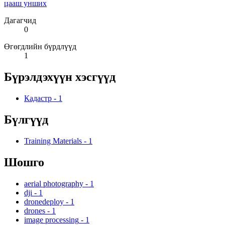
цааш унших
Дагагчид
0
Өгөгдлийн бүрдлүүд
1
Бүрэлдэхүүн хэсгүүд
Кадастр
-
1
Бүлгүүд
Training Materials
-
1
Шошго
aerial photography
-
1
dji
-
1
dronedeploy
-
1
drones
-
1
image processing
-
1