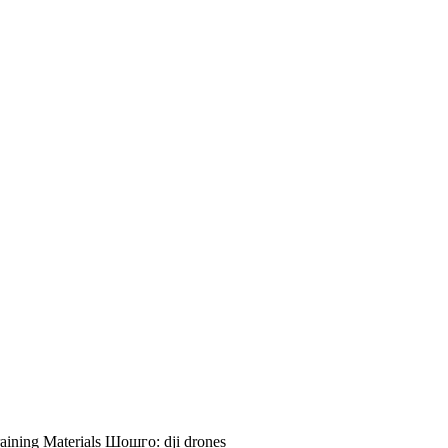
aining Materials
Шошго:
dji
drones