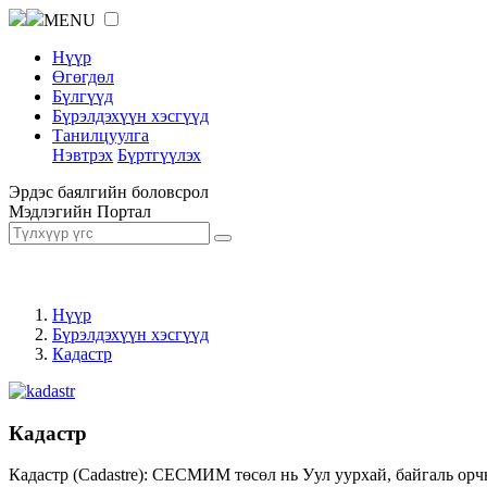
MENU
Нүүр
Өгөгдөл
Бүлгүүд
Бүрэлдэхүүн хэсгүүд
Танилцуулга
Нэвтрэх
Бүртгүүлэх
Эрдэс баялгийн боловсрол
Мэдлэгийн Портал
Нүүр
Бүрэлдэхүүн хэсгүүд
Кадастр
Кадастр
Кадастр (Cadastre): СЕСМИМ төсөл нь Уул уурхай, байгаль орч