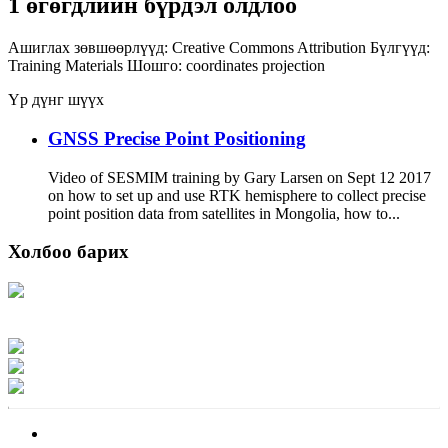
1 өгөгдлийн бүрдэл олдлоо
Ашиглах зөвшөөрлүүд:
Creative Commons Attribution
Бүлгүүд:
Training Materials
Шошго:
coordinates
projection
Үр дүнг шүүх
GNSS Precise Point Positioning
Video of SESMIM training by Gary Larsen on Sept 12 2017
on how to set up and use RTK hemisphere to collect precise
point position data from satellites in Mongolia, how to...
Холбоо барих
Хаяг: Ашигт малтмал, газрын тосны газар, Монгол Улс, Улаанбаатар хот
15170, Чингэлтэй дүүрэг, Барилгачдын талбай-3, Засгийн газрын XII байр,
баруун жигүүр
Факс: 976-11-310370
Вэб админ: 976-51-263915
Цахим шуудан: info@mrpam.gov.mn