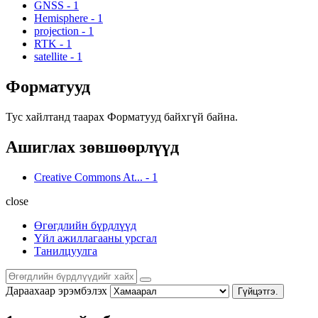
GNSS
-
1
Hemisphere
-
1
projection
-
1
RTK
-
1
satellite
-
1
Форматууд
Тус хайлтанд таарах Форматууд байхгүй байна.
Ашиглах зөвшөөрлүүд
Creative Commons At...
-
1
close
Өгөгдлийн бүрдлүүд
Үйл ажиллагааны урсгал
Танилцуулга
Дараахаар эрэмбэлэх
Гүйцэтгэ.