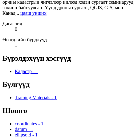
орчны кадастрын чиглэлээр нилээд хэдэн сургалт семинарууд
зохион байгуулсан. Үүнд дроны сургалт, QGIS, GIS, мөн
Канад...
цааш унших
Дагагчид
0
Өгөгдлийн бүрдлүүд
1
Бүрэлдэхүүн хэсгүүд
Кадастр
-
1
Бүлгүүд
Training Materials
-
1
Шошго
coordinates
-
1
datum
-
1
ellipsoid
-
1