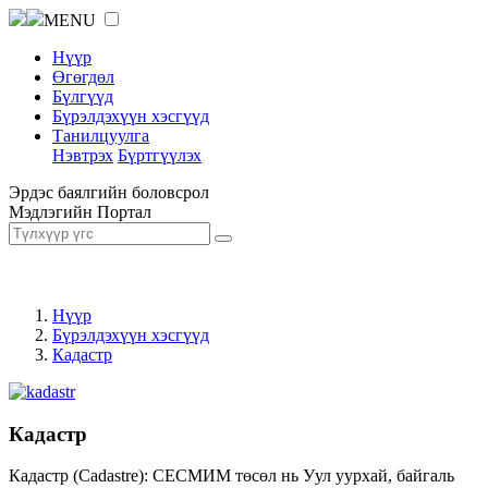
MENU
Нүүр
Өгөгдөл
Бүлгүүд
Бүрэлдэхүүн хэсгүүд
Танилцуулга
Нэвтрэх
Бүртгүүлэх
Эрдэс баялгийн боловсрол
Мэдлэгийн Портал
Нүүр
Бүрэлдэхүүн хэсгүүд
Кадастр
Кадастр
Кадастр (Cadastre): СЕСМИМ төсөл нь Уул уурхай, байгаль