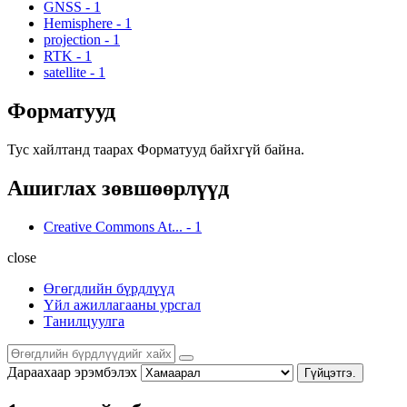
GNSS
-
1
Hemisphere
-
1
projection
-
1
RTK
-
1
satellite
-
1
Форматууд
Тус хайлтанд таарах Форматууд байхгүй байна.
Ашиглах зөвшөөрлүүд
Creative Commons At...
-
1
close
Өгөгдлийн бүрдлүүд
Үйл ажиллагааны урсгал
Танилцуулга
Дараахаар эрэмбэлэх
Гүйцэтгэ.