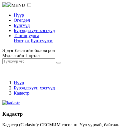
MENU
Нүүр
Өгөгдөл
Бүлгүүд
Бүрэлдэхүүн хэсгүүд
Танилцуулга
Нэвтрэх
Бүртгүүлэх
Эрдэс баялгийн боловсрол
Мэдлэгийн Портал
Нүүр
Бүрэлдэхүүн хэсгүүд
Кадастр
Кадастр
Кадастр (Cadastre): СЕСМИМ төсөл нь Уул уурхай, байгаль