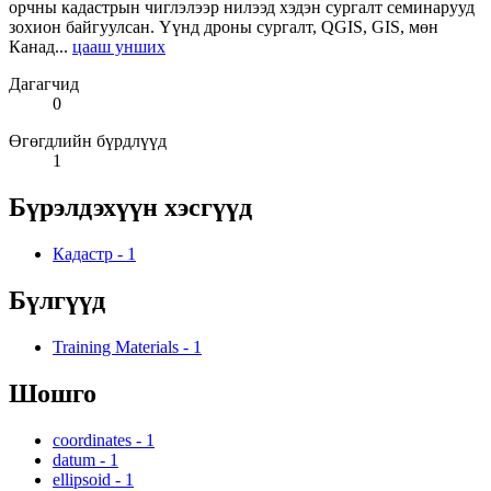
орчны кадастрын чиглэлээр нилээд хэдэн сургалт семинарууд
зохион байгуулсан. Үүнд дроны сургалт, QGIS, GIS, мөн
Канад...
цааш унших
Дагагчид
0
Өгөгдлийн бүрдлүүд
1
Бүрэлдэхүүн хэсгүүд
Кадастр
-
1
Бүлгүүд
Training Materials
-
1
Шошго
coordinates
-
1
datum
-
1
ellipsoid
-
1