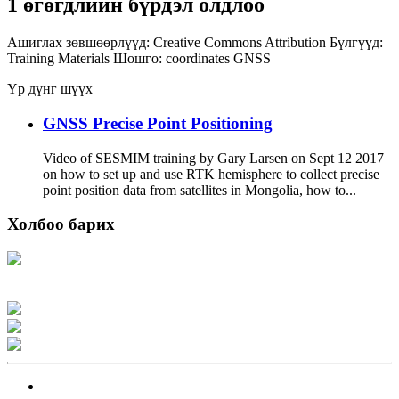
1 өгөгдлийн бүрдэл олдлоо
Ашиглах зөвшөөрлүүд:
Creative Commons Attribution
Бүлгүүд:
Training Materials
Шошго:
coordinates
GNSS
Үр дүнг шүүх
GNSS Precise Point Positioning
Video of SESMIM training by Gary Larsen on Sept 12 2017
on how to set up and use RTK hemisphere to collect precise
point position data from satellites in Mongolia, how to...
Холбоо барих
Хаяг: Ашигт малтмал, газрын тосны газар, Монгол Улс, Улаанбаатар хот
15170, Чингэлтэй дүүрэг, Барилгачдын талбай-3, Засгийн газрын XII байр,
баруун жигүүр
Факс: 976-11-310370
Вэб админ: 976-51-263915
Цахим шуудан: info@mrpam.gov.mn