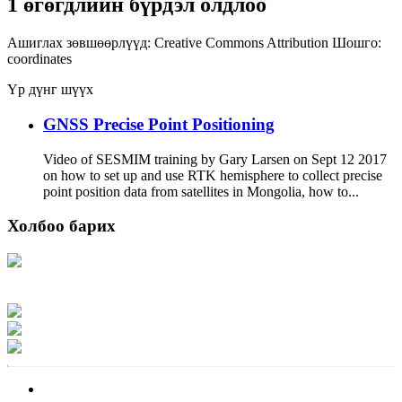
1 өгөгдлийн бүрдэл олдлоо
Ашиглах зөвшөөрлүүд:
Creative Commons Attribution
Шошго:
coordinates
Үр дүнг шүүх
GNSS Precise Point Positioning
Video of SESMIM training by Gary Larsen on Sept 12 2017
on how to set up and use RTK hemisphere to collect precise
point position data from satellites in Mongolia, how to...
Холбоо барих
Хаяг: Ашигт малтмал, газрын тосны газар, Монгол Улс, Улаанбаатар хот
15170, Чингэлтэй дүүрэг, Барилгачдын талбай-3, Засгийн газрын XII байр,
баруун жигүүр
Факс: 976-11-310370
Вэб админ: 976-51-263915
Цахим шуудан: info@mrpam.gov.mn