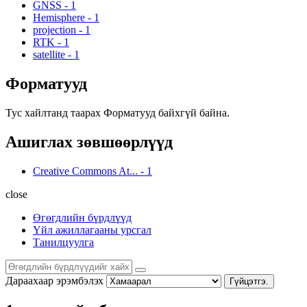
GNSS
-
1
Hemisphere
-
1
projection
-
1
RTK
-
1
satellite
-
1
Форматууд
Тус хайлтанд таарах Форматууд байхгүй байна.
Ашиглах зөвшөөрлүүд
Creative Commons At...
-
1
close
Өгөгдлийн бүрдлүүд
Үйл ажиллагааны урсгал
Танилцуулга
Дараахаар эрэмбэлэх
Гүйцэтгэ.