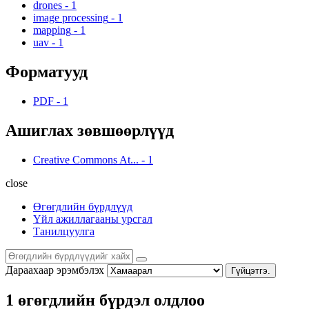
drones
-
1
image processing
-
1
mapping
-
1
uav
-
1
Форматууд
PDF
-
1
Ашиглах зөвшөөрлүүд
Creative Commons At...
-
1
close
Өгөгдлийн бүрдлүүд
Үйл ажиллагааны урсгал
Танилцуулга
Дараахаар эрэмбэлэх
Гүйцэтгэ.
1 өгөгдлийн бүрдэл олдлоо