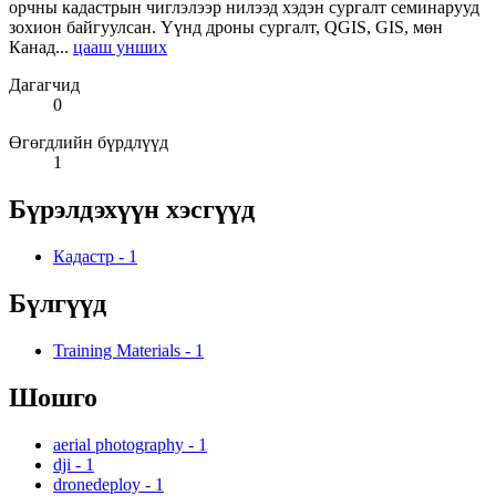
орчны кадастрын чиглэлээр нилээд хэдэн сургалт семинарууд
зохион байгуулсан. Үүнд дроны сургалт, QGIS, GIS, мөн
Канад...
цааш унших
Дагагчид
0
Өгөгдлийн бүрдлүүд
1
Бүрэлдэхүүн хэсгүүд
Кадастр
-
1
Бүлгүүд
Training Materials
-
1
Шошго
aerial photography
-
1
dji
-
1
dronedeploy
-
1