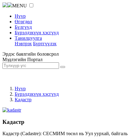
MENU
Нүүр
Өгөгдөл
Бүлгүүд
Бүрэлдэхүүн хэсгүүд
Танилцуулга
Нэвтрэх
Бүртгүүлэх
Эрдэс баялгийн боловсрол
Мэдлэгийн Портал
Нүүр
Бүрэлдэхүүн хэсгүүд
Кадастр
Кадастр
Кадастр (Cadastre): СЕСМИМ төсөл нь Уул уурхай, байгаль