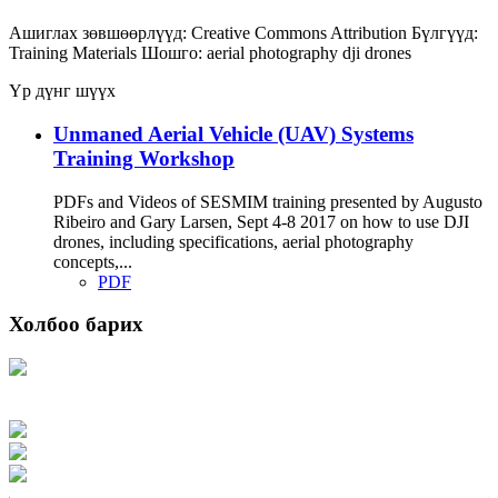
Ашиглах зөвшөөрлүүд:
Creative Commons Attribution
Бүлгүүд:
Training Materials
Шошго:
aerial photography
dji
drones
Үр дүнг шүүх
Unmaned Aerial Vehicle (UAV) Systems
Training Workshop
PDFs and Videos of SESMIM training presented by Augusto
Ribeiro and Gary Larsen, Sept 4-8 2017 on how to use DJI
drones, including specifications, aerial photography
concepts,...
PDF
Холбоо барих
Хаяг: Ашигт малтмал, газрын тосны газар, Монгол Улс, Улаанбаатар хот
15170, Чингэлтэй дүүрэг, Барилгачдын талбай-3, Засгийн газрын XII байр,
баруун жигүүр
Факс: 976-11-310370
Вэб админ: 976-51-263915
Цахим шуудан: info@mrpam.gov.mn