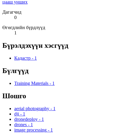
цааш унших
Дагагчид
0
Өгөгдлийн бүрдлүүд
1
Бүрэлдэхүүн хэсгүүд
Кадастр
-
1
Бүлгүүд
Training Materials
-
1
Шошго
aerial photography
-
1
dji
-
1
dronedeploy
-
1
drones
-
1
image processing
-
1