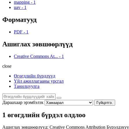
mapping
-
1
uav
-
1
Форматууд
PDF
-
1
Ашиглах зөвшөөрлүүд
Creative Commons At...
-
1
close
Өгөгдлийн бүрдлүүд
Үйл ажиллагааны урсгал
Танилцуулга
Дараахаар эрэмбэлэх
Гүйцэтгэ.
1 өгөгдлийн бүрдэл олдлоо
Ашиглах зөвшөөрлүүд:
Creative Commons Attribution
Бүрэлдэхүү