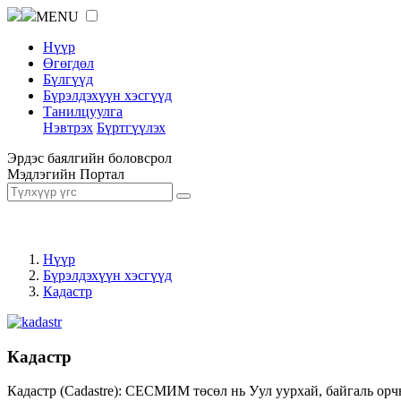
MENU
Нүүр
Өгөгдөл
Бүлгүүд
Бүрэлдэхүүн хэсгүүд
Танилцуулга
Нэвтрэх
Бүртгүүлэх
Эрдэс баялгийн боловсрол
Мэдлэгийн Портал
Нүүр
Бүрэлдэхүүн хэсгүүд
Кадастр
Кадастр
Кадастр (Cadastre): СЕСМИМ төсөл нь Уул уурхай, байгаль орч