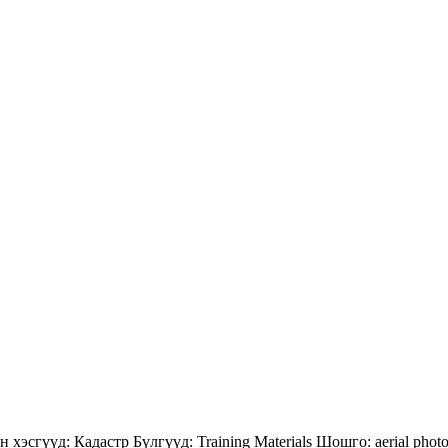
н хэсгүүд:
Кадастр
Бүлгүүд:
Training Materials
Шошго:
aerial phot