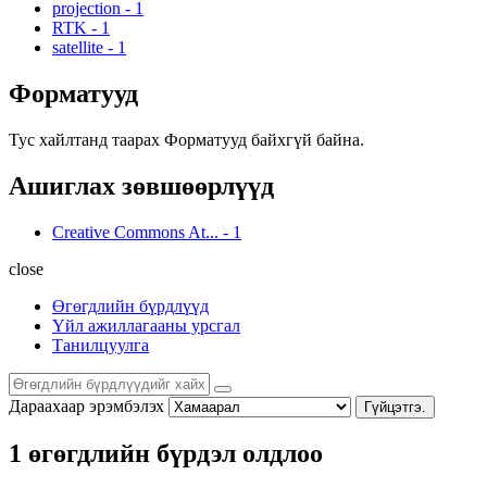
projection
-
1
RTK
-
1
satellite
-
1
Форматууд
Тус хайлтанд таарах Форматууд байхгүй байна.
Ашиглах зөвшөөрлүүд
Creative Commons At...
-
1
close
Өгөгдлийн бүрдлүүд
Үйл ажиллагааны урсгал
Танилцуулга
Дараахаар эрэмбэлэх
Гүйцэтгэ.
1 өгөгдлийн бүрдэл олдлоо