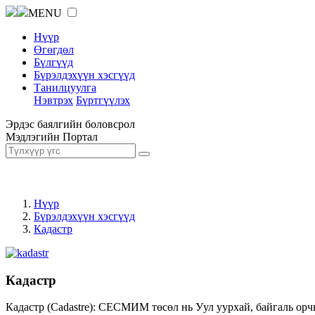
MENU
Нүүр
Өгөгдөл
Бүлгүүд
Бүрэлдэхүүн хэсгүүд
Танилцуулга
Нэвтрэх
Бүртгүүлэх
Эрдэс баялгийн боловсрол
Мэдлэгийн Портал
Нүүр
Бүрэлдэхүүн хэсгүүд
Кадастр
Кадастр
Кадастр (Cadastre): СЕСМИМ төсөл нь Уул уурхай, байгаль орч