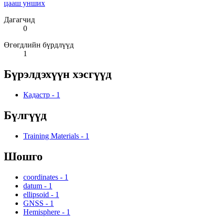
цааш унших
Дагагчид
0
Өгөгдлийн бүрдлүүд
1
Бүрэлдэхүүн хэсгүүд
Кадастр
-
1
Бүлгүүд
Training Materials
-
1
Шошго
coordinates
-
1
datum
-
1
ellipsoid
-
1
GNSS
-
1
Hemisphere
-
1