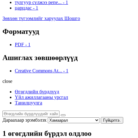
тулгуур сүлжээ репе...
-
1
царцдас
-
1
Зөвхөн түгээмлийг харуулах Шошго
Форматууд
PDF
-
1
Ашиглах зөвшөөрлүүд
Creative Commons At...
-
1
close
Өгөгдлийн бүрдлүүд
Үйл ажиллагааны урсгал
Танилцуулга
Дараахаар эрэмбэлэх
Гүйцэтгэ.
1 өгөгдлийн бүрдэл олдлоо