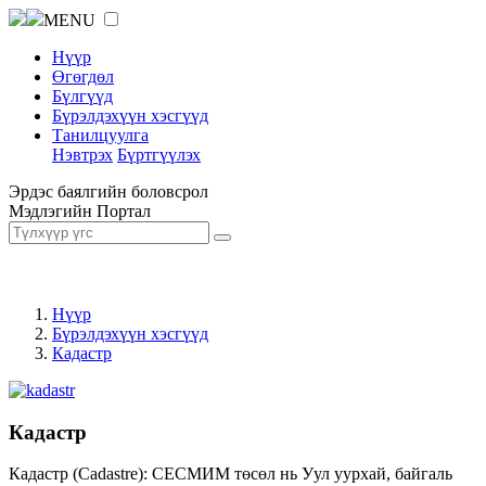
MENU
Нүүр
Өгөгдөл
Бүлгүүд
Бүрэлдэхүүн хэсгүүд
Танилцуулга
Нэвтрэх
Бүртгүүлэх
Эрдэс баялгийн боловсрол
Мэдлэгийн Портал
Нүүр
Бүрэлдэхүүн хэсгүүд
Кадастр
Кадастр
Кадастр (Cadastre): СЕСМИМ төсөл нь Уул уурхай, байгаль