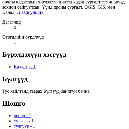
орчны кадастрын чиглэлээр нилээд хэдэн сургалт семинарууд
зохион байгуулсан. Үүнд дроны сургалт, QGIS, GIS, мөн
Канад...
цааш унших
Дагагчид
0
Өгөгдлийн бүрдлүүд
1
Бүрэлдэхүүн хэсгүүд
Кадастр
-
1
Бүлгүүд
Тус хайлтанд таарах Бүлгүүд байхгүй байна.
Шошго
репер
-
1
сүлжээ
-
1
тулгуур
-
1