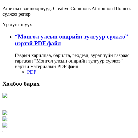
Ашиглах зөвшөөрлүүд:
Creative Commons Attribution
Шошго:
сүлжээ
репер
Үр дүнг шүүх
“Монгол улсын өндрийн тулгуур сүлжээ”
нэртэй PDF файл
Газрын харилцаа, барилга, геодези, зураг зүйн газраас
гаргасан “Монгол улсын өндрийн тулгуур сүлжээ”
нэртэй материалын PDF файл
PDF
Холбоо барих
Хаяг: Ашигт малтмал, газрын тосны газар, Монгол Улс, Улаанбаатар хот
15170, Чингэлтэй дүүрэг, Барилгачдын талбай-3, Засгийн газрын XII байр,
баруун жигүүр
Факс: 976-11-310370
Вэб админ: 976-51-263915
Цахим шуудан: info@mrpam.gov.mn