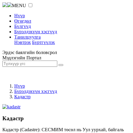
MENU
Нүүр
Өгөгдөл
Бүлгүүд
Бүрэлдэхүүн хэсгүүд
Танилцуулга
Нэвтрэх
Бүртгүүлэх
Эрдэс баялгийн боловсрол
Мэдлэгийн Портал
Нүүр
Бүрэлдэхүүн хэсгүүд
Кадастр
Кадастр
Кадастр (Cadastre): СЕСМИМ төсөл нь Уул уурхай, байгаль