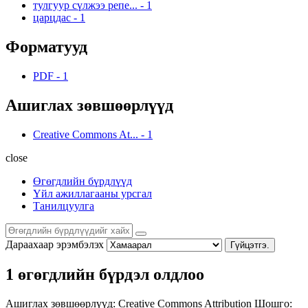
тулгуур сүлжээ репе...
-
1
царцдас
-
1
Форматууд
PDF
-
1
Ашиглах зөвшөөрлүүд
Creative Commons At...
-
1
close
Өгөгдлийн бүрдлүүд
Үйл ажиллагааны урсгал
Танилцуулга
Дараахаар эрэмбэлэх
Гүйцэтгэ.
1 өгөгдлийн бүрдэл олдлоо
Ашиглах зөвшөөрлүүд:
Creative Commons Attribution
Шошго: