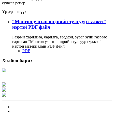
сүлжээ
репер
Үр дүнг шүүх
“Монгол улсын өндрийн тулгуур сүлжээ”
нэртэй PDF файл
Газрын харилцаа, барилга, геодези, зураг зүйн газраас
гаргасан “Монгол улсын өндрийн тулгуур сүлжээ”
нэртэй материалын PDF файл
PDF
Холбоо барих
Хаяг: Ашигт малтмал, газрын тосны газар, Монгол Улс, Улаанбаатар хот
15170, Чингэлтэй дүүрэг, Барилгачдын талбай-3, Засгийн газрын XII байр,
баруун жигүүр
Факс: 976-11-310370
Вэб админ: 976-51-263915
Цахим шуудан: info@mrpam.gov.mn