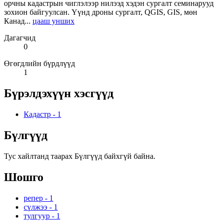
орчны кадастрын чиглэлээр нилээд хэдэн сургалт семинарууд
зохион байгуулсан. Үүнд дроны сургалт, QGIS, GIS, мөн
Канад...
цааш унших
Дагагчид
0
Өгөгдлийн бүрдлүүд
1
Бүрэлдэхүүн хэсгүүд
Кадастр
-
1
Бүлгүүд
Тус хайлтанд таарах Бүлгүүд байхгүй байна.
Шошго
репер
-
1
сүлжээ
-
1
тулгуур
-
1