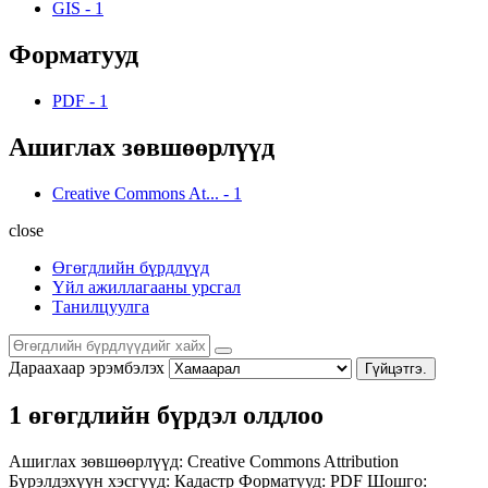
GIS
-
1
Форматууд
PDF
-
1
Ашиглах зөвшөөрлүүд
Creative Commons At...
-
1
close
Өгөгдлийн бүрдлүүд
Үйл ажиллагааны урсгал
Танилцуулга
Дараахаар эрэмбэлэх
Гүйцэтгэ.
1 өгөгдлийн бүрдэл олдлоо
Ашиглах зөвшөөрлүүд:
Creative Commons Attribution
Бүрэлдэхүүн хэсгүүд:
Кадастр
Форматууд:
PDF
Шошго: