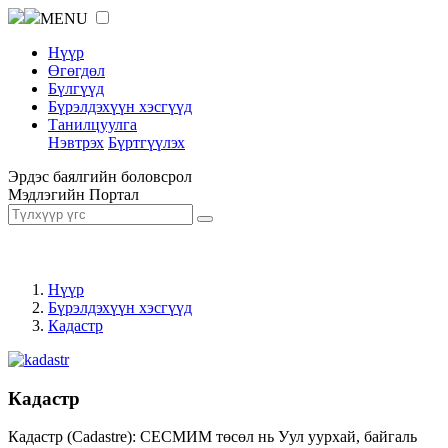
MENU
Нүүр
Өгөгдөл
Бүлгүүд
Бүрэлдэхүүн хэсгүүд
Танилцуулга
Нэвтрэх
Бүртгүүлэх
Эрдэс баялгийн боловсрол
Мэдлэгийн Портал
Нүүр
Бүрэлдэхүүн хэсгүүд
Кадастр
Кадастр
Кадастр (Cadastre): СЕСМИМ төсөл нь Уул уурхай, байгаль