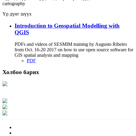
cartography
Үр дүнг шүүх
Introduction to Geospatial Modelling with
QGIS
PDFs and videos of SESMIM training by Augusto Ribeiro
from Oct. 16-20 2017 on how to use open source software for
GIS spatial analysis and mapping
PDF
Холбоо барих
Хаяг: Ашигт малтмал, газрын тосны газар, Монгол Улс, Улаанбаатар хот
15170, Чингэлтэй дүүрэг, Барилгачдын талбай-3, Засгийн газрын XII байр,
баруун жигүүр
Факс: 976-11-310370
Вэб админ: 976-51-263915
Цахим шуудан: info@mrpam.gov.mn