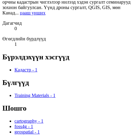
орчны кадастрын чиглэлээр нилээд хэдэн сургалт семинарууд
зохион байгуулсан. Үүнд дроны сургалт, QGIS, GIS, мөн
Канад...
цааш унших
Дагагчид
0
Өгөгдлийн бүрдлүүд
1
Бүрэлдэхүүн хэсгүүд
Кадастр
-
1
Бүлгүүд
Training Materials
-
1
Шошго
cartography
-
1
foss4g
-
1
geospatial
-
1