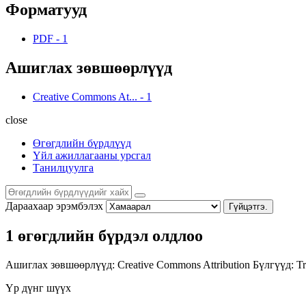
Форматууд
PDF
-
1
Ашиглах зөвшөөрлүүд
Creative Commons At...
-
1
close
Өгөгдлийн бүрдлүүд
Үйл ажиллагааны урсгал
Танилцуулга
Дараахаар эрэмбэлэх
Гүйцэтгэ.
1 өгөгдлийн бүрдэл олдлоо
Ашиглах зөвшөөрлүүд:
Creative Commons Attribution
Бүлгүүд:
Tr
Үр дүнг шүүх