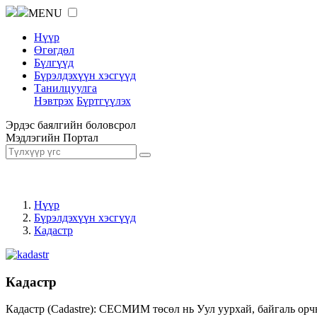
MENU
Нүүр
Өгөгдөл
Бүлгүүд
Бүрэлдэхүүн хэсгүүд
Танилцуулга
Нэвтрэх
Бүртгүүлэх
Эрдэс баялгийн боловсрол
Мэдлэгийн Портал
Нүүр
Бүрэлдэхүүн хэсгүүд
Кадастр
Кадастр
Кадастр (Cadastre): СЕСМИМ төсөл нь Уул уурхай, байгаль орч