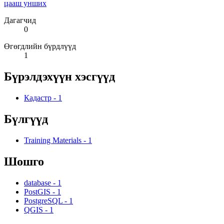
цааш унших
Дагагчид
0
Өгөгдлийн бүрдлүүд
1
Бүрэлдэхүүн хэсгүүд
Кадастр
-
1
Бүлгүүд
Training Materials
-
1
Шошго
database
-
1
PostGIS
-
1
PostgreSQL
-
1
QGIS
-
1