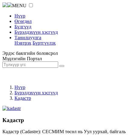
MENU
Нүүр
Өгөгдөл
Бүлгүүд
Бүрэлдэхүүн хэсгүүд
Танилцуулга
Нэвтрэх
Бүртгүүлэх
Эрдэс баялгийн боловсрол
Мэдлэгийн Портал
Нүүр
Бүрэлдэхүүн хэсгүүд
Кадастр
Кадастр
Кадастр (Cadastre): СЕСМИМ төсөл нь Уул уурхай, байгаль