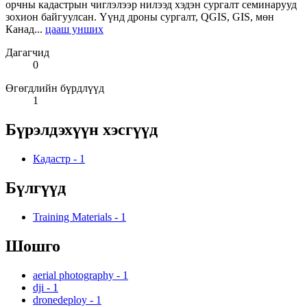
орчны кадастрын чиглэлээр нилээд хэдэн сургалт семинарууд
зохион байгуулсан. Үүнд дроны сургалт, QGIS, GIS, мөн
Канад...
цааш унших
Дагагчид
0
Өгөгдлийн бүрдлүүд
1
Бүрэлдэхүүн хэсгүүд
Кадастр
-
1
Бүлгүүд
Training Materials
-
1
Шошго
aerial photography
-
1
dji
-
1
dronedeploy
-
1