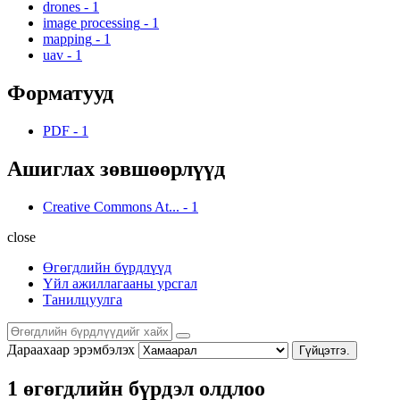
drones
-
1
image processing
-
1
mapping
-
1
uav
-
1
Форматууд
PDF
-
1
Ашиглах зөвшөөрлүүд
Creative Commons At...
-
1
close
Өгөгдлийн бүрдлүүд
Үйл ажиллагааны урсгал
Танилцуулга
Дараахаар эрэмбэлэх
Гүйцэтгэ.
1 өгөгдлийн бүрдэл олдлоо