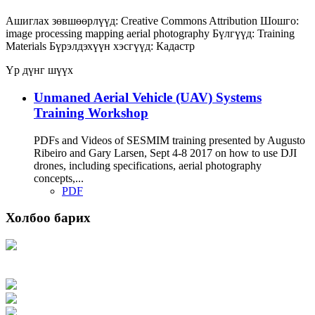
Ашиглах зөвшөөрлүүд:
Creative Commons Attribution
Шошго:
image processing
mapping
aerial photography
Бүлгүүд:
Training
Materials
Бүрэлдэхүүн хэсгүүд:
Кадастр
Үр дүнг шүүх
Unmaned Aerial Vehicle (UAV) Systems
Training Workshop
PDFs and Videos of SESMIM training presented by Augusto
Ribeiro and Gary Larsen, Sept 4-8 2017 on how to use DJI
drones, including specifications, aerial photography
concepts,...
PDF
Холбоо барих
Хаяг: Ашигт малтмал, газрын тосны газар, Монгол Улс, Улаанбаатар хот
15170, Чингэлтэй дүүрэг, Барилгачдын талбай-3, Засгийн газрын XII байр,
баруун жигүүр
Факс: 976-11-310370
Вэб админ: 976-51-263915
Цахим шуудан: info@mrpam.gov.mn