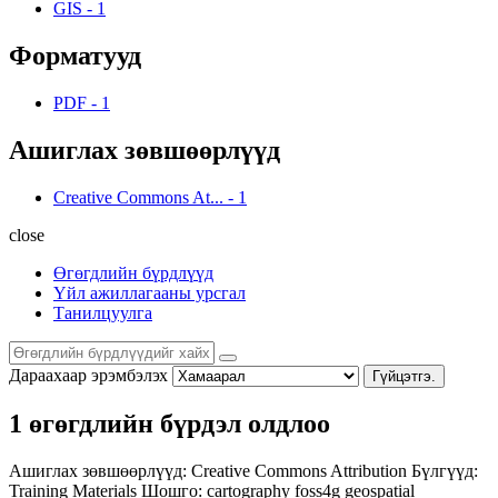
GIS
-
1
Форматууд
PDF
-
1
Ашиглах зөвшөөрлүүд
Creative Commons At...
-
1
close
Өгөгдлийн бүрдлүүд
Үйл ажиллагааны урсгал
Танилцуулга
Дараахаар эрэмбэлэх
Гүйцэтгэ.
1 өгөгдлийн бүрдэл олдлоо
Ашиглах зөвшөөрлүүд:
Creative Commons Attribution
Бүлгүүд:
Training Materials
Шошго:
cartography
foss4g
geospatial