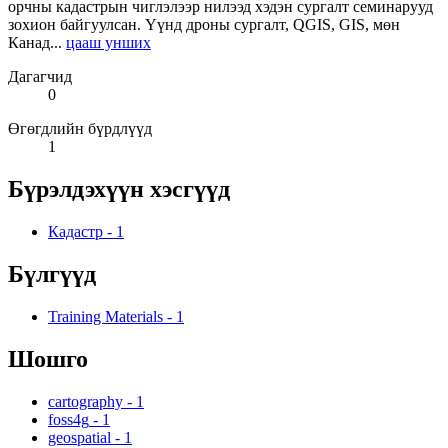
орчны кадастрын чиглэлээр нилээд хэдэн сургалт семинарууд
зохион байгуулсан. Үүнд дроны сургалт, QGIS, GIS, мөн
Канад...
цааш унших
Дагагчид
0
Өгөгдлийн бүрдлүүд
1
Бүрэлдэхүүн хэсгүүд
Кадастр
-
1
Бүлгүүд
Training Materials
-
1
Шошго
cartography
-
1
foss4g
-
1
geospatial
-
1