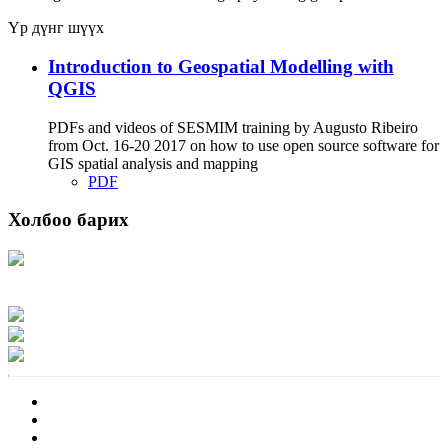
Үр дүнг шүүх
Introduction to Geospatial Modelling with
QGIS
PDFs and videos of SESMIM training by Augusto Ribeiro
from Oct. 16-20 2017 on how to use open source software for
GIS spatial analysis and mapping
PDF
Холбоо барих
Хаяг: Ашигт малтмал, газрын тосны газар, Монгол Улс, Улаанбаатар хот
15170, Чингэлтэй дүүрэг, Барилгачдын талбай-3, Засгийн газрын XII байр,
баруун жигүүр
Факс: 976-11-310370
Вэб админ: 976-51-263915
Цахим шуудан: info@mrpam.gov.mn