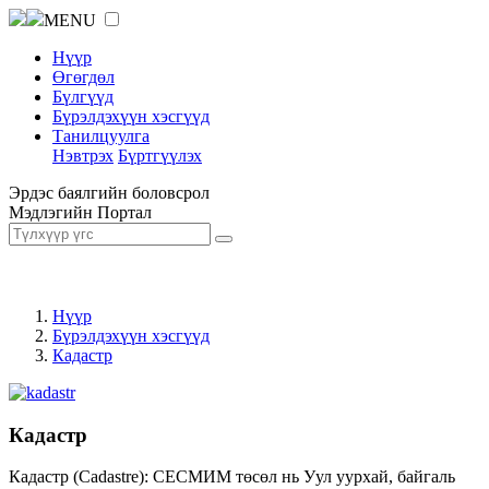
MENU
Нүүр
Өгөгдөл
Бүлгүүд
Бүрэлдэхүүн хэсгүүд
Танилцуулга
Нэвтрэх
Бүртгүүлэх
Эрдэс баялгийн боловсрол
Мэдлэгийн Портал
Нүүр
Бүрэлдэхүүн хэсгүүд
Кадастр
Кадастр
Кадастр (Cadastre): СЕСМИМ төсөл нь Уул уурхай, байгаль