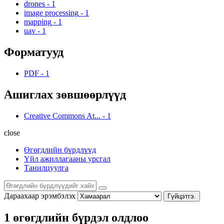
drones
-
1
image processing
-
1
mapping
-
1
uav
-
1
Форматууд
PDF
-
1
Ашиглах зөвшөөрлүүд
Creative Commons At...
-
1
close
Өгөгдлийн бүрдлүүд
Үйл ажиллагааны урсгал
Танилцуулга
Дараахаар эрэмбэлэх
Гүйцэтгэ.
1 өгөгдлийн бүрдэл олдлоо