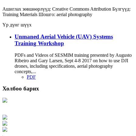
Ашиглах зөвшөөрлүүд:
Creative Commons Attribution
Бүлгүүд:
Training Materials
Шошго:
aerial photography
Үр дүнг шүүх
Unmaned Aerial Vehicle (UAV) Systems
Training Workshop
PDFs and Videos of SESMIM training presented by Augusto
Ribeiro and Gary Larsen, Sept 4-8 2017 on how to use DJI
drones, including specifications, aerial photography
concepts,...
PDF
Холбоо барих
Хаяг: Ашигт малтмал, газрын тосны газар, Монгол Улс, Улаанбаатар хот
15170, Чингэлтэй дүүрэг, Барилгачдын талбай-3, Засгийн газрын XII байр,
баруун жигүүр
Факс: 976-11-310370
Вэб админ: 976-51-263915
Цахим шуудан: info@mrpam.gov.mn