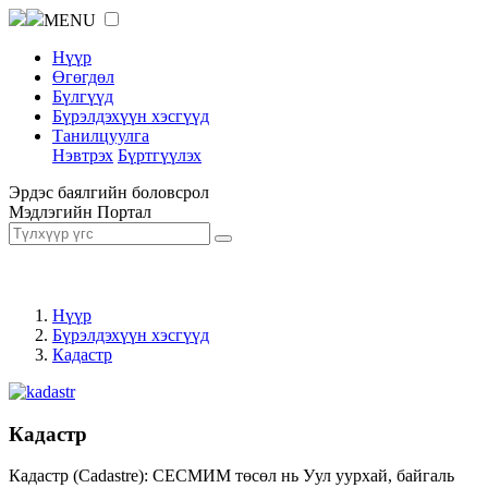
MENU
Нүүр
Өгөгдөл
Бүлгүүд
Бүрэлдэхүүн хэсгүүд
Танилцуулга
Нэвтрэх
Бүртгүүлэх
Эрдэс баялгийн боловсрол
Мэдлэгийн Портал
Нүүр
Бүрэлдэхүүн хэсгүүд
Кадастр
Кадастр
Кадастр (Cadastre): СЕСМИМ төсөл нь Уул уурхай, байгаль