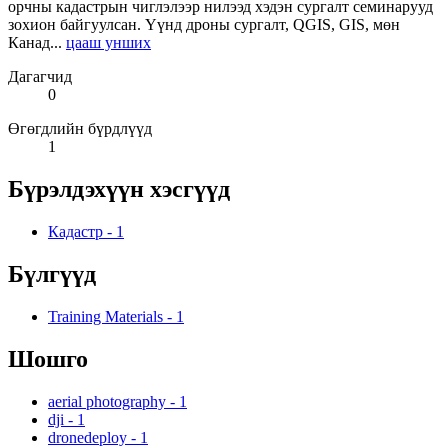
орчны кадастрын чиглэлээр нилээд хэдэн сургалт семинарууд
зохион байгуулсан. Үүнд дроны сургалт, QGIS, GIS, мөн
Канад...
цааш унших
Дагагчид
0
Өгөгдлийн бүрдлүүд
1
Бүрэлдэхүүн хэсгүүд
Кадастр
-
1
Бүлгүүд
Training Materials
-
1
Шошго
aerial photography
-
1
dji
-
1
dronedeploy
-
1