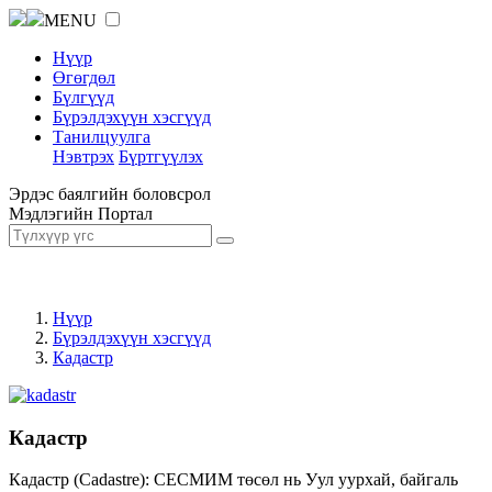
MENU
Нүүр
Өгөгдөл
Бүлгүүд
Бүрэлдэхүүн хэсгүүд
Танилцуулга
Нэвтрэх
Бүртгүүлэх
Эрдэс баялгийн боловсрол
Мэдлэгийн Портал
Нүүр
Бүрэлдэхүүн хэсгүүд
Кадастр
Кадастр
Кадастр (Cadastre): СЕСМИМ төсөл нь Уул уурхай, байгаль