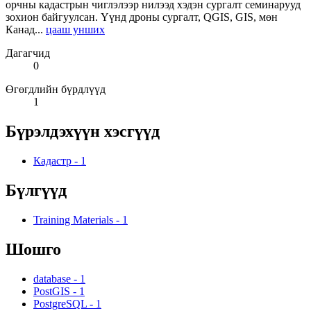
орчны кадастрын чиглэлээр нилээд хэдэн сургалт семинарууд
зохион байгуулсан. Үүнд дроны сургалт, QGIS, GIS, мөн
Канад...
цааш унших
Дагагчид
0
Өгөгдлийн бүрдлүүд
1
Бүрэлдэхүүн хэсгүүд
Кадастр
-
1
Бүлгүүд
Training Materials
-
1
Шошго
database
-
1
PostGIS
-
1
PostgreSQL
-
1