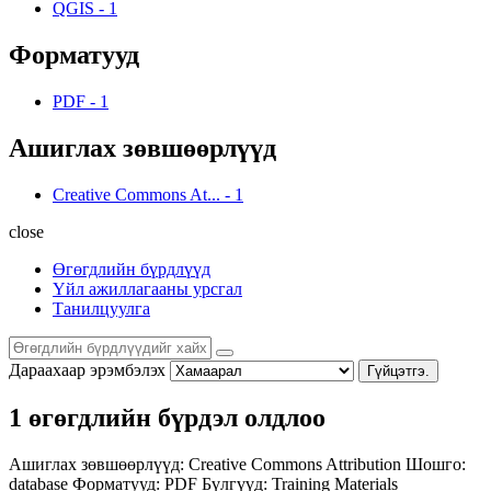
QGIS
-
1
Форматууд
PDF
-
1
Ашиглах зөвшөөрлүүд
Creative Commons At...
-
1
close
Өгөгдлийн бүрдлүүд
Үйл ажиллагааны урсгал
Танилцуулга
Дараахаар эрэмбэлэх
Гүйцэтгэ.
1 өгөгдлийн бүрдэл олдлоо
Ашиглах зөвшөөрлүүд:
Creative Commons Attribution
Шошго:
database
Форматууд:
PDF
Бүлгүүд:
Training Materials