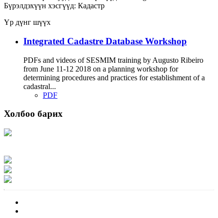
Бүрэлдэхүүн хэсгүүд:
Кадастр
Үр дүнг шүүх
Integrated Cadastre Database Workshop
PDFs and videos of SESMIM training by Augusto Ribeiro
from June 11-12 2018 on a planning workshop for
determining procedures and practices for establishment of a
cadastral...
PDF
Холбоо барих
Хаяг: Ашигт малтмал, газрын тосны газар, Монгол Улс, Улаанбаатар хот
15170, Чингэлтэй дүүрэг, Барилгачдын талбай-3, Засгийн газрын XII байр,
баруун жигүүр
Факс: 976-11-310370
Вэб админ: 976-51-263915
Цахим шуудан: info@mrpam.gov.mn