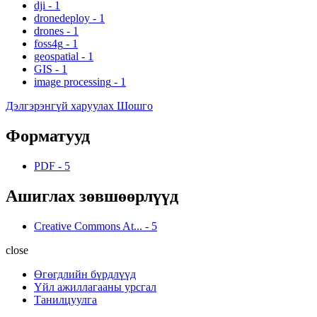
dji
-
1
dronedeploy
-
1
drones
-
1
foss4g
-
1
geospatial
-
1
GIS
-
1
image processing
-
1
Дэлгэрэнгүй харуулах Шошго
Форматууд
PDF
-
5
Ашиглах зөвшөөрлүүд
Creative Commons At...
-
5
close
Өгөгдлийн бүрдлүүд
Үйл ажиллагааны урсгал
Танилцуулга