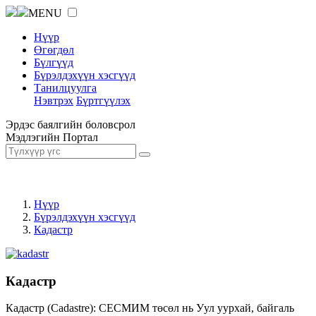
MENU
Нүүр
Өгөгдөл
Бүлгүүд
Бүрэлдэхүүн хэсгүүд
Танилцуулга
Нэвтрэх
Бүртгүүлэх
Эрдэс баялгийн боловсрол
Мэдлэгийн Портал
Нүүр
Бүрэлдэхүүн хэсгүүд
Кадастр
Кадастр
Кадастр (Cadastre): СЕСМИМ төсөл нь Уул уурхай, байгаль