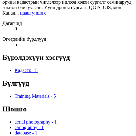
орчны кадастрын чиглэлээр нилээд хэдэн сургалт семинарууд
зохион байгуулсан. Үүнд дроны сургалт, QGIS, GIS, мөн
Канад...
цааш унших
Дагагчид
0
Өгөгдлийн бүрдлүүд
5
Бүрэлдэхүүн хэсгүүд
Кадастр
-
5
Бүлгүүд
Training Materials
-
5
Шошго
aerial photography
-
1
cartography
-
1
database
-
1