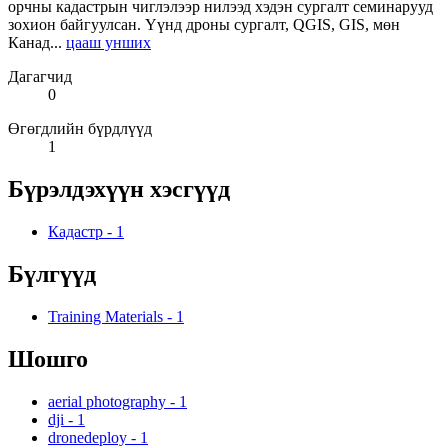
орчны кадастрын чиглэлээр нилээд хэдэн сургалт семинарууд
зохион байгуулсан. Үүнд дроны сургалт, QGIS, GIS, мөн
Канад...
цааш унших
Дагагчид
0
Өгөгдлийн бүрдлүүд
1
Бүрэлдэхүүн хэсгүүд
Кадастр
-
1
Бүлгүүд
Training Materials
-
1
Шошго
aerial photography
-
1
dji
-
1
dronedeploy
-
1