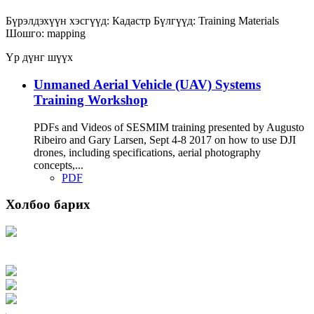
Бүрэлдэхүүн хэсгүүд:
Кадастр
Бүлгүүд:
Training Materials
Шошго:
mapping
Үр дүнг шүүх
Unmaned Aerial Vehicle (UAV) Systems
Training Workshop
PDFs and Videos of SESMIM training presented by Augusto
Ribeiro and Gary Larsen, Sept 4-8 2017 on how to use DJI
drones, including specifications, aerial photography
concepts,...
PDF
Холбоо барих
Хаяг: Ашигт малтмал, газрын тосны газар, Монгол Улс, Улаанбаатар хот
15170, Чингэлтэй дүүрэг, Барилгачдын талбай-3, Засгийн газрын XII байр,
баруун жигүүр
Факс: 976-11-310370
Вэб админ: 976-51-263915
Цахим шуудан: info@mrpam.gov.mn