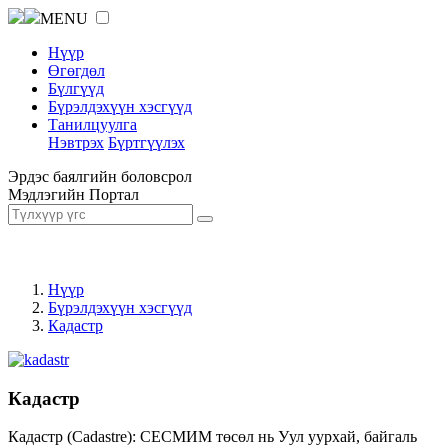
MENU
Нүүр
Өгөгдөл
Бүлгүүд
Бүрэлдэхүүн хэсгүүд
Танилцуулга
Нэвтрэх
Бүртгүүлэх
Эрдэс баялгийн боловсрол
Мэдлэгийн Портал
Нүүр
Бүрэлдэхүүн хэсгүүд
Кадастр
Кадастр
Кадастр (Cadastre): СЕСМИМ төсөл нь Уул уурхай, байгаль