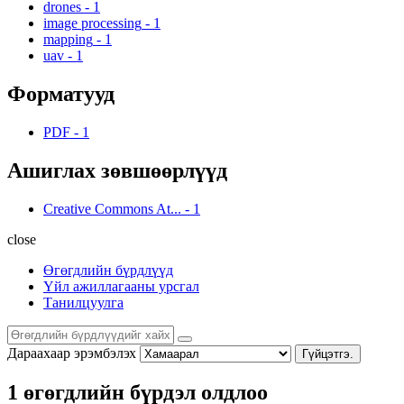
drones
-
1
image processing
-
1
mapping
-
1
uav
-
1
Форматууд
PDF
-
1
Ашиглах зөвшөөрлүүд
Creative Commons At...
-
1
close
Өгөгдлийн бүрдлүүд
Үйл ажиллагааны урсгал
Танилцуулга
Дараахаар эрэмбэлэх
Гүйцэтгэ.
1 өгөгдлийн бүрдэл олдлоо