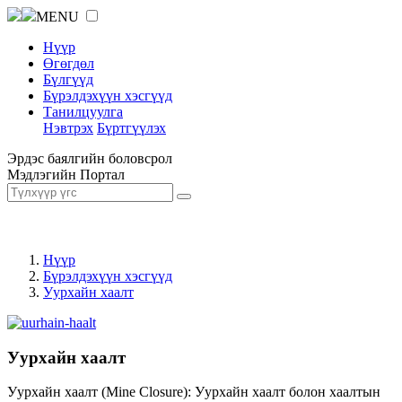
MENU
Нүүр
Өгөгдөл
Бүлгүүд
Бүрэлдэхүүн хэсгүүд
Танилцуулга
Нэвтрэх
Бүртгүүлэх
Эрдэс баялгийн боловсрол
Мэдлэгийн Портал
Нүүр
Бүрэлдэхүүн хэсгүүд
Уурхайн хаалт
Уурхайн хаалт
Уурхайн хаалт (Mine Closure): Уурхайн хаалт болон хаалтын