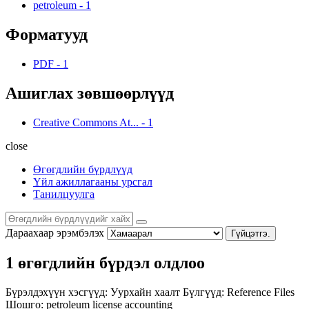
petroleum
-
1
Форматууд
PDF
-
1
Ашиглах зөвшөөрлүүд
Creative Commons At...
-
1
close
Өгөгдлийн бүрдлүүд
Үйл ажиллагааны урсгал
Танилцуулга
Дараахаар эрэмбэлэх
Гүйцэтгэ.
1 өгөгдлийн бүрдэл олдлоо
Бүрэлдэхүүн хэсгүүд:
Уурхайн хаалт
Бүлгүүд:
Reference Files
Шошго:
petroleum
license
accounting