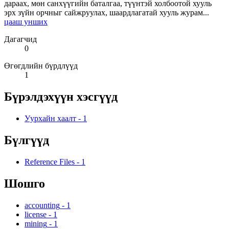
дараах, мөн санхүүгийн баталгаа, түүнтэй холбоотой хууль
эрх зүйн орчныг сайжруулах, шаардлагатай хууль журам...
цааш унших
Дагагчид
0
Өгөгдлийн бүрдлүүд
1
Бүрэлдэхүүн хэсгүүд
Уурхайн хаалт
-
1
Бүлгүүд
Reference Files
-
1
Шошго
accounting
-
1
license
-
1
mining
-
1