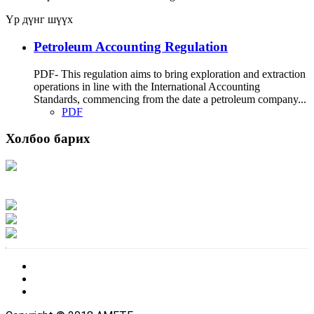
Үр дүнг шүүх
Petroleum Accounting Regulation
PDF- This regulation aims to bring exploration and extraction
operations in line with the International Accounting
Standards, commencing from the date a petroleum company...
PDF
Холбоо барих
Хаяг: Ашигт малтмал, газрын тосны газар, Монгол Улс, Улаанбаатар хот
15170, Чингэлтэй дүүрэг, Барилгачдын талбай-3, Засгийн газрын XII байр,
баруун жигүүр
Факс: 976-11-310370
Вэб админ: 976-51-263915
Цахим шуудан: info@mrpam.gov.mn