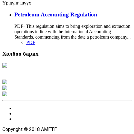
Үр дүнг шүүх
Petroleum Accounting Regulation
PDF- This regulation aims to bring exploration and extraction
operations in line with the International Accounting
Standards, commencing from the date a petroleum company...
PDF
Холбоо барих
Хаяг: Ашигт малтмал, газрын тосны газар, Монгол Улс, Улаанбаатар хот
15170, Чингэлтэй дүүрэг, Барилгачдын талбай-3, Засгийн газрын XII байр,
баруун жигүүр
Факс: 976-11-310370
Вэб админ: 976-51-263915
Цахим шуудан: info@mrpam.gov.mn
Copyright © 2018 АМГТГ