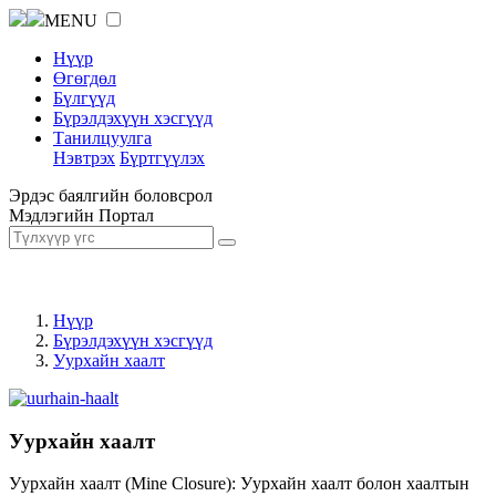
MENU
Нүүр
Өгөгдөл
Бүлгүүд
Бүрэлдэхүүн хэсгүүд
Танилцуулга
Нэвтрэх
Бүртгүүлэх
Эрдэс баялгийн боловсрол
Мэдлэгийн Портал
Нүүр
Бүрэлдэхүүн хэсгүүд
Уурхайн хаалт
Уурхайн хаалт
Уурхайн хаалт (Mine Closure): Уурхайн хаалт болон хаалтын