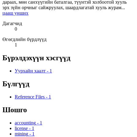
дараах, мөн санхүүгийн баталгаа, түүнтэй холбоотой хууль
эрх зүйн орчныг сайжруулах, шаардлагатай хууль журам...
цааш унших
Дагагчид
0
Өгөгдлийн бүрдлүүд
1
Бүрэлдэхүүн хэсгүүд
Уурхайн хаалт
-
1
Бүлгүүд
Reference Files
-
1
Шошго
accounting
-
1
license
-
1
mining
-
1