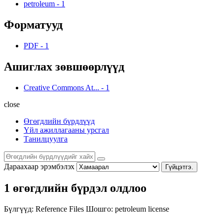
petroleum
-
1
Форматууд
PDF
-
1
Ашиглах зөвшөөрлүүд
Creative Commons At...
-
1
close
Өгөгдлийн бүрдлүүд
Үйл ажиллагааны урсгал
Танилцуулга
Дараахаар эрэмбэлэх
Гүйцэтгэ.
1 өгөгдлийн бүрдэл олдлоо
Бүлгүүд:
Reference Files
Шошго:
petroleum
license