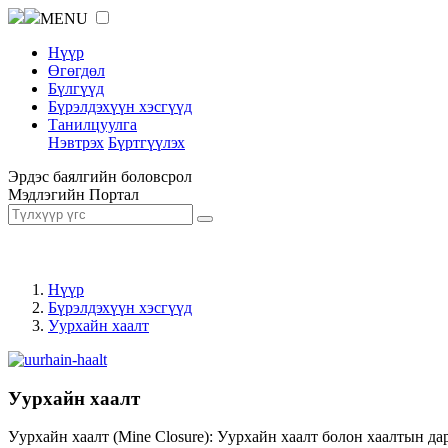
MENU
Нүүр
Өгөгдөл
Бүлгүүд
Бүрэлдэхүүн хэсгүүд
Танилцуулга
Нэвтрэх
Бүртгүүлэх
Эрдэс баялгийн боловсрол
Мэдлэгийн Портал
Нүүр
Бүрэлдэхүүн хэсгүүд
Уурхайн хаалт
Уурхайн хаалт
Уурхайн хаалт (Mine Closure): Уурхайн хаалт болон хаалтын да