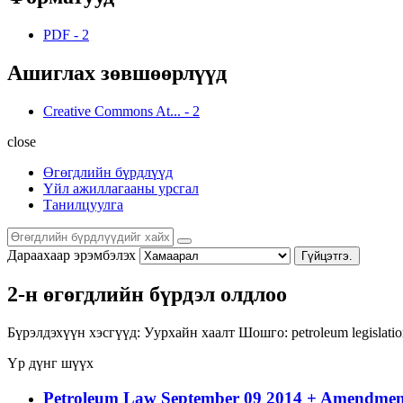
PDF
-
2
Ашиглах зөвшөөрлүүд
Creative Commons At...
-
2
close
Өгөгдлийн бүрдлүүд
Үйл ажиллагааны урсгал
Танилцуулга
Дараахаар эрэмбэлэх
Гүйцэтгэ.
2-н өгөгдлийн бүрдэл олдлоо
Бүрэлдэхүүн хэсгүүд:
Уурхайн хаалт
Шошго:
petroleum
legislati
Үр дүнг шүүх
Petroleum Law September 09 2014 + Amendment