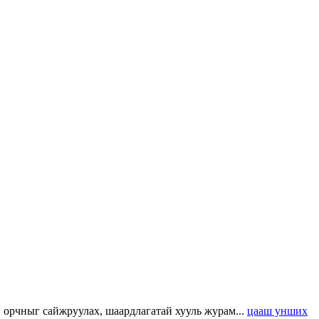
н орчныг сайжруулах, шаардлагатай хууль журам...
цааш унших