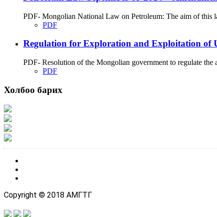
PDF- Mongolian National Law on Petroleum: The aim of this law 
PDF
Regulation for Exploration and Exploitation of
PDF- Resolution of the Mongolian government to regulate the aff
PDF
Холбоо барих
Хаяг: Ашигт малтмал, газрын тосны газар, Монгол Улс, Улаанбаатар хот 1
Факс: 976-11-310370
Вэб админ: 976-51-263915
Цахим шуудан: info@mrpam.gov.mn
Copyright © 2018 АМГТГ