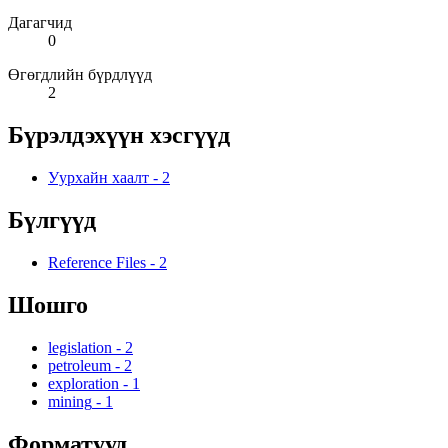
Дагагчид
0
Өгөгдлийн бүрдлүүд
2
Бүрэлдэхүүн хэсгүүд
Уурхайн хаалт
-
2
Бүлгүүд
Reference Files
-
2
Шошго
legislation
-
2
petroleum
-
2
exploration
-
1
mining
-
1
Форматууд