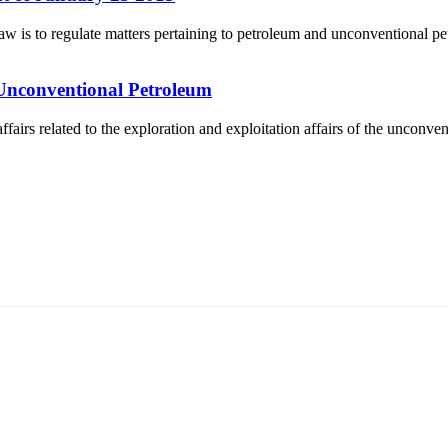
is to regulate matters pertaining to petroleum and unconventional pet
 Unconventional Petroleum
airs related to the exploration and exploitation affairs of the unconv
5170, Чингэлтэй дүүрэг, Барилгачдын талбай-3, Засгийн газрын XII байр, бару