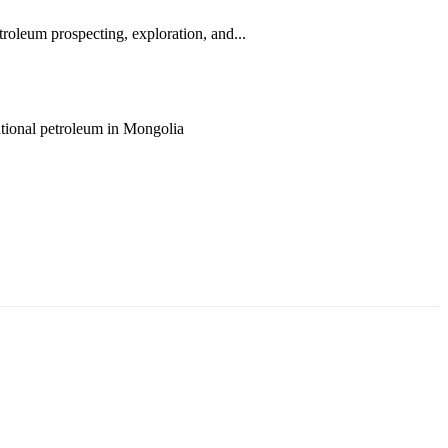
roleum prospecting, exploration, and...
entional petroleum in Mongolia
ун жигүүр