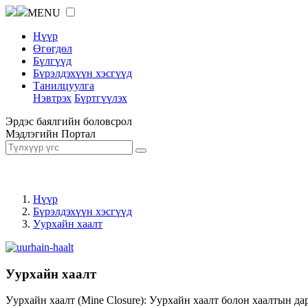
MENU
Нүүр
Өгөгдөл
Бүлгүүд
Бүрэлдэхүүн хэсгүүд
Танилцуулга
Нэвтрэх
Бүртгүүлэх
Эрдэс баялгийн боловсрол
Мэдлэгийн Портал
Нүүр
Бүрэлдэхүүн хэсгүүд
Уурхайн хаалт
Уурхайн хаалт
Уурхайн хаалт (Mine Closure): Уурхайн хаалт болон хаалтын да