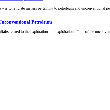
is to regulate matters pertaining to petroleum and unconventional pet
 Unconventional Petroleum
airs related to the exploration and exploitation affairs of the unconv
5170, Чингэлтэй дүүрэг, Барилгачдын талбай-3, Засгийн газрын XII байр, бару