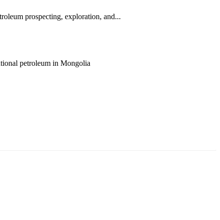
roleum prospecting, exploration, and...
entional petroleum in Mongolia
ун жигүүр