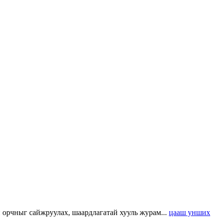
н орчныг сайжруулах, шаардлагатай хууль журам...
цааш унших