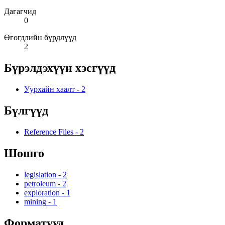
Дагагчид
0
Өгөгдлийн бүрдлүүд
2
Бүрэлдэхүүн хэсгүүд
Уурхайн хаалт
-
2
Бүлгүүд
Reference Files
-
2
Шошго
legislation
-
2
petroleum
-
2
exploration
-
1
mining
-
1
Форматууд