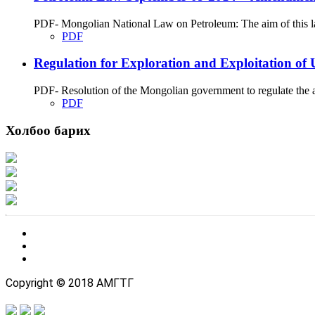
PDF- Mongolian National Law on Petroleum: The aim of this law 
PDF
Regulation for Exploration and Exploitation of
PDF- Resolution of the Mongolian government to regulate the aff
PDF
Холбоо барих
Хаяг: Ашигт малтмал, газрын тосны газар, Монгол Улс, Улаанбаатар хот 1
Факс: 976-11-310370
Вэб админ: 976-51-263915
Цахим шуудан: info@mrpam.gov.mn
Copyright © 2018 АМГТГ