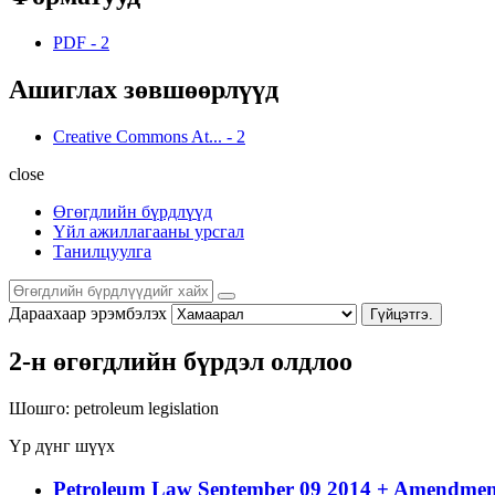
PDF
-
2
Ашиглах зөвшөөрлүүд
Creative Commons At...
-
2
close
Өгөгдлийн бүрдлүүд
Үйл ажиллагааны урсгал
Танилцуулга
Дараахаар эрэмбэлэх
Гүйцэтгэ.
2-н өгөгдлийн бүрдэл олдлоо
Шошго:
petroleum
legislation
Үр дүнг шүүх
Petroleum Law September 09 2014 + Amendment