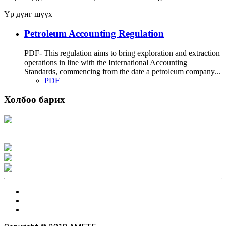
Үр дүнг шүүх
Petroleum Accounting Regulation
PDF- This regulation aims to bring exploration and extraction
operations in line with the International Accounting
Standards, commencing from the date a petroleum company...
PDF
Холбоо барих
Хаяг: Ашигт малтмал, газрын тосны газар, Монгол Улс, Улаанбаатар хот
15170, Чингэлтэй дүүрэг, Барилгачдын талбай-3, Засгийн газрын XII байр,
баруун жигүүр
Факс: 976-11-310370
Вэб админ: 976-51-263915
Цахим шуудан: info@mrpam.gov.mn