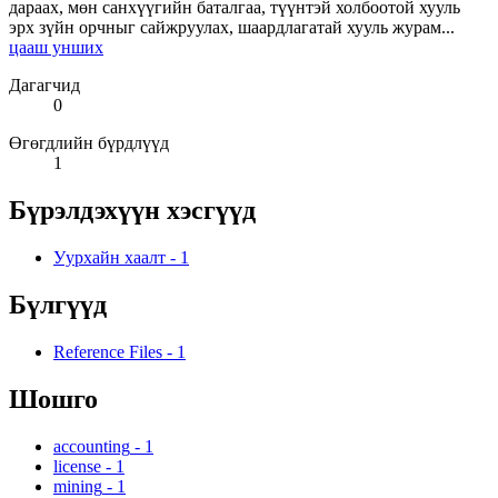
дараах, мөн санхүүгийн баталгаа, түүнтэй холбоотой хууль
эрх зүйн орчныг сайжруулах, шаардлагатай хууль журам...
цааш унших
Дагагчид
0
Өгөгдлийн бүрдлүүд
1
Бүрэлдэхүүн хэсгүүд
Уурхайн хаалт
-
1
Бүлгүүд
Reference Files
-
1
Шошго
accounting
-
1
license
-
1
mining
-
1