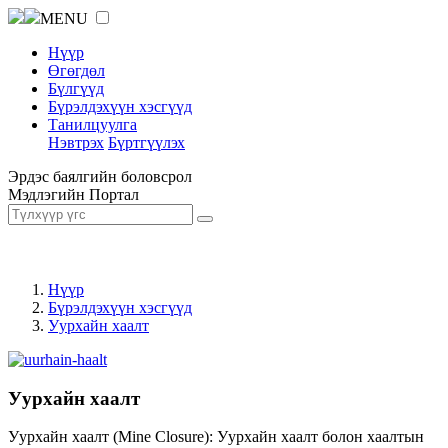
MENU
Нүүр
Өгөгдөл
Бүлгүүд
Бүрэлдэхүүн хэсгүүд
Танилцуулга
Нэвтрэх
Бүртгүүлэх
Эрдэс баялгийн боловсрол
Мэдлэгийн Портал
Нүүр
Бүрэлдэхүүн хэсгүүд
Уурхайн хаалт
Уурхайн хаалт
Уурхайн хаалт (Mine Closure): Уурхайн хаалт болон хаалтын