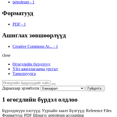
petroleum
-
1
Форматууд
PDF
-
1
Ашиглах зөвшөөрлүүд
Creative Commons At...
-
1
close
Өгөгдлийн бүрдлүүд
Үйл ажиллагааны урсгал
Танилцуулга
Дараахаар эрэмбэлэх
Гүйцэтгэ.
1 өгөгдлийн бүрдэл олдлоо
Бүрэлдэхүүн хэсгүүд:
Уурхайн хаалт
Бүлгүүд:
Reference Files
Форматууд:
PDF
Шошго:
petroleum
accounting