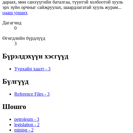
дараах, мөн санхүүгийн баталгаа, түүнтэй холбоотой хууль
эрх зүйн орчныг сайжруулах, шаардлагатай хууль журам...
цааш унших
Дагагчид
0
Өгөгдлийн бүрдлүүд
3
Бүрэлдэхүүн хэсгүүд
Уурхайн хаалт
-
3
Бүлгүүд
Reference Files
-
3
Шошго
petroleum
-
3
legislation
-
2
mining
-
2