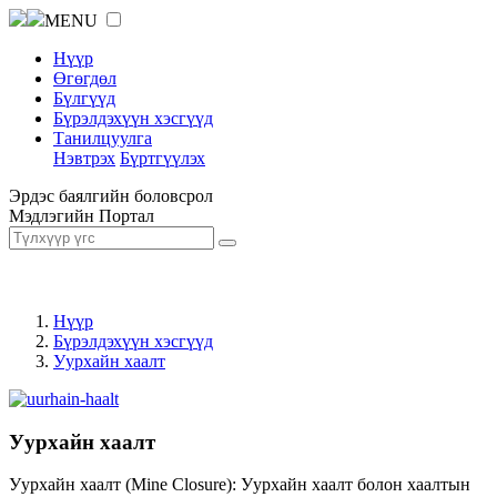
MENU
Нүүр
Өгөгдөл
Бүлгүүд
Бүрэлдэхүүн хэсгүүд
Танилцуулга
Нэвтрэх
Бүртгүүлэх
Эрдэс баялгийн боловсрол
Мэдлэгийн Портал
Нүүр
Бүрэлдэхүүн хэсгүүд
Уурхайн хаалт
Уурхайн хаалт
Уурхайн хаалт (Mine Closure): Уурхайн хаалт болон хаалтын