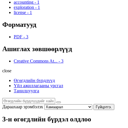
accounting
-
1
exploration
-
1
license
-
1
Форматууд
PDF
-
3
Ашиглах зөвшөөрлүүд
Creative Commons At...
-
3
close
Өгөгдлийн бүрдлүүд
Үйл ажиллагааны урсгал
Танилцуулга
Дараахаар эрэмбэлэх
Гүйцэтгэ.
3-н өгөгдлийн бүрдэл олдлоо