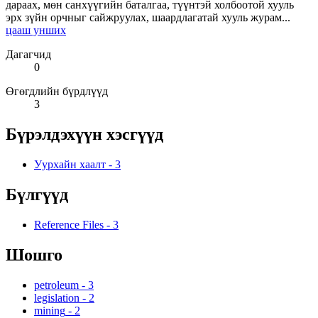
дараах, мөн санхүүгийн баталгаа, түүнтэй холбоотой хууль
эрх зүйн орчныг сайжруулах, шаардлагатай хууль журам...
цааш унших
Дагагчид
0
Өгөгдлийн бүрдлүүд
3
Бүрэлдэхүүн хэсгүүд
Уурхайн хаалт
-
3
Бүлгүүд
Reference Files
-
3
Шошго
petroleum
-
3
legislation
-
2
mining
-
2