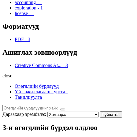
accounting
-
1
exploration
-
1
license
-
1
Форматууд
PDF
-
3
Ашиглах зөвшөөрлүүд
Creative Commons At...
-
3
close
Өгөгдлийн бүрдлүүд
Үйл ажиллагааны урсгал
Танилцуулга
Дараахаар эрэмбэлэх
Гүйцэтгэ.
3-н өгөгдлийн бүрдэл олдлоо