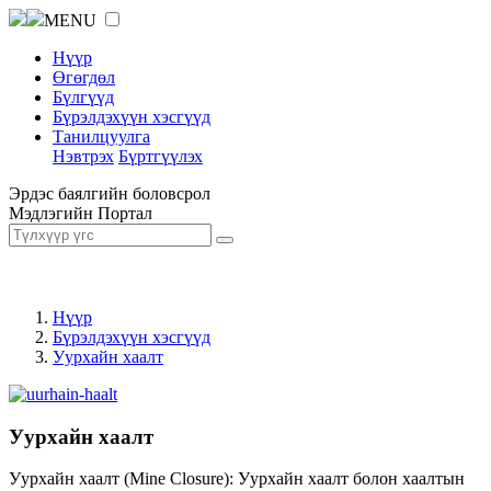
MENU
Нүүр
Өгөгдөл
Бүлгүүд
Бүрэлдэхүүн хэсгүүд
Танилцуулга
Нэвтрэх
Бүртгүүлэх
Эрдэс баялгийн боловсрол
Мэдлэгийн Портал
Нүүр
Бүрэлдэхүүн хэсгүүд
Уурхайн хаалт
Уурхайн хаалт
Уурхайн хаалт (Mine Closure): Уурхайн хаалт болон хаалтын