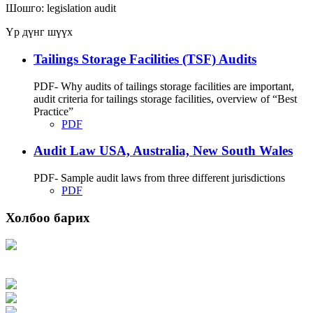
Шошго:
legislation
audit
Үр дүнг шүүх
Tailings Storage Facilities (TSF) Audits
PDF- Why audits of tailings storage facilities are important,
audit criteria for tailings storage facilities, overview of “Best
Practice”
PDF
Audit Law USA, Australia, New South Wales
PDF- Sample audit laws from three different jurisdictions
PDF
Холбоо барих
Хаяг: Ашигт малтмал, газрын тосны газар, Монгол Улс, Улаанбаатар хот
15170, Чингэлтэй дүүрэг, Барилгачдын талбай-3, Засгийн газрын XII байр,
баруун жигүүр
Факс: 976-11-310370
Вэб админ: 976-51-263915