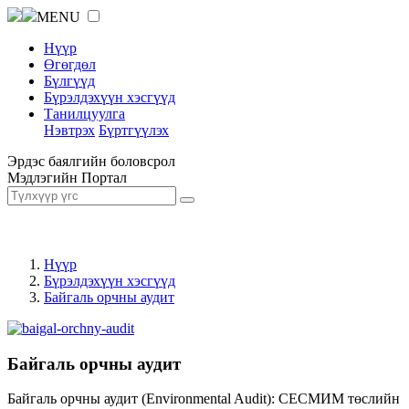
MENU
Нүүр
Өгөгдөл
Бүлгүүд
Бүрэлдэхүүн хэсгүүд
Танилцуулга
Нэвтрэх
Бүртгүүлэх
Эрдэс баялгийн боловсрол
Мэдлэгийн Портал
Нүүр
Бүрэлдэхүүн хэсгүүд
Байгаль орчны аудит
Байгаль орчны аудит
Байгаль орчны аудит (Environmental Audit): СЕСМИМ төслийн