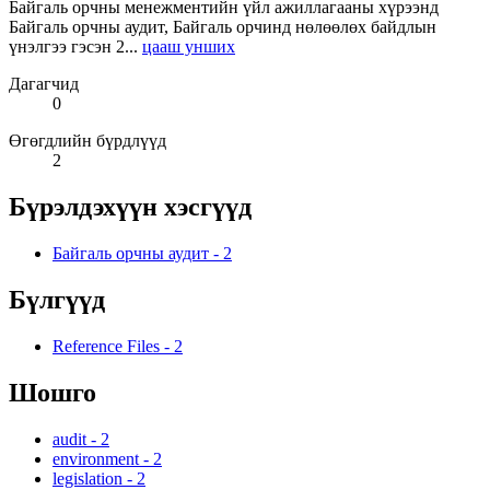
Байгаль орчны менежментийн үйл ажиллагааны хүрээнд
Байгаль орчны аудит, Байгаль орчинд нөлөөлөх байдлын
үнэлгээ гэсэн 2...
цааш унших
Дагагчид
0
Өгөгдлийн бүрдлүүд
2
Бүрэлдэхүүн хэсгүүд
Байгаль орчны аудит
-
2
Бүлгүүд
Reference Files
-
2
Шошго
audit
-
2
environment
-
2
legislation
-
2