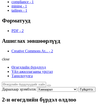
compliance
-
1
mining
-
1
tailings
-
1
Форматууд
PDF
-
2
Ашиглах зөвшөөрлүүд
Creative Commons At...
-
2
close
Өгөгдлийн бүрдлүүд
Үйл ажиллагааны урсгал
Танилцуулга
Дараахаар эрэмбэлэх
Гүйцэтгэ.
2-н өгөгдлийн бүрдэл олдлоо