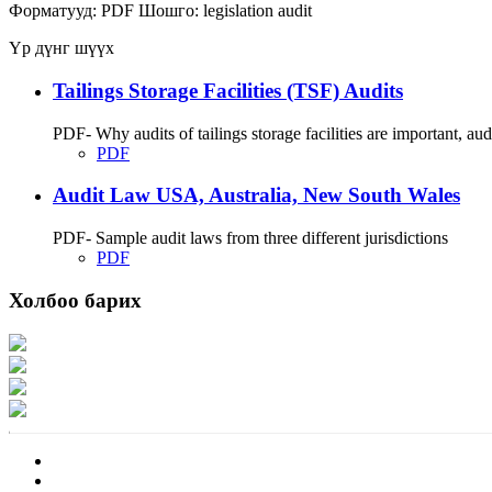
Форматууд:
PDF
Шошго:
legislation
audit
Үр дүнг шүүх
Tailings Storage Facilities (TSF) Audits
PDF- Why audits of tailings storage facilities are important, audit
PDF
Audit Law USA, Australia, New South Wales
PDF- Sample audit laws from three different jurisdictions
PDF
Холбоо барих
Хаяг: Ашигт малтмал, газрын тосны газар, Монгол Улс, Улаанбаатар хот 1
Факс: 976-11-310370
Вэб админ: 976-51-263915
Цахим шуудан: info@mrpam.gov.mn