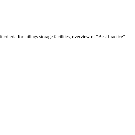
 criteria for tailings storage facilities, overview of “Best Practice”
5170, Чингэлтэй дүүрэг, Барилгачдын талбай-3, Засгийн газрын XII байр, бару