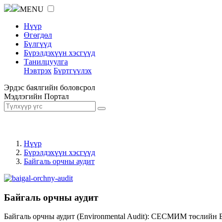
MENU
Нүүр
Өгөгдөл
Бүлгүүд
Бүрэлдэхүүн хэсгүүд
Танилцуулга
Нэвтрэх
Бүртгүүлэх
Эрдэс баялгийн боловсрол
Мэдлэгийн Портал
Нүүр
Бүрэлдэхүүн хэсгүүд
Байгаль орчны аудит
Байгаль орчны аудит
Байгаль орчны аудит (Environmental Audit): СЕСМИМ төслийн 