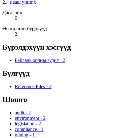
2...
цааш унших
Дагагчид
0
Өгөгдлийн бүрдлүүд
2
Бүрэлдэхүүн хэсгүүд
Байгаль орчны аудит
-
2
Бүлгүүд
Reference Files
-
2
Шошго
audit
-
2
environment
-
2
legislation
-
2
compliance
-
1
mining
-
1