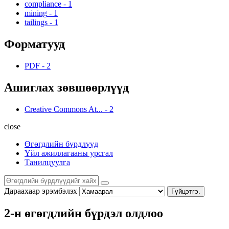
compliance
-
1
mining
-
1
tailings
-
1
Форматууд
PDF
-
2
Ашиглах зөвшөөрлүүд
Creative Commons At...
-
2
close
Өгөгдлийн бүрдлүүд
Үйл ажиллагааны урсгал
Танилцуулга
Дараахаар эрэмбэлэх
Гүйцэтгэ.
2-н өгөгдлийн бүрдэл олдлоо