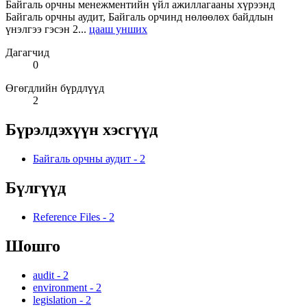
Байгаль орчны менежментийн үйл ажиллагааны хүрээнд
Байгаль орчны аудит, Байгаль орчинд нөлөөлөх байдлын
үнэлгээ гэсэн 2...
цааш унших
Дагагчид
0
Өгөгдлийн бүрдлүүд
2
Бүрэлдэхүүн хэсгүүд
Байгаль орчны аудит
-
2
Бүлгүүд
Reference Files
-
2
Шошго
audit
-
2
environment
-
2
legislation
-
2