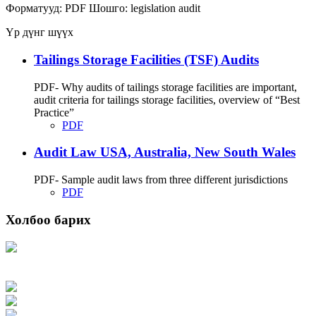
Форматууд:
PDF
Шошго:
legislation
audit
Үр дүнг шүүх
Tailings Storage Facilities (TSF) Audits
PDF- Why audits of tailings storage facilities are important,
audit criteria for tailings storage facilities, overview of “Best
Practice”
PDF
Audit Law USA, Australia, New South Wales
PDF- Sample audit laws from three different jurisdictions
PDF
Холбоо барих
Хаяг: Ашигт малтмал, газрын тосны газар, Монгол Улс, Улаанбаатар хот
15170, Чингэлтэй дүүрэг, Барилгачдын талбай-3, Засгийн газрын XII байр,
баруун жигүүр
Факс: 976-11-310370
Вэб админ: 976-51-263915