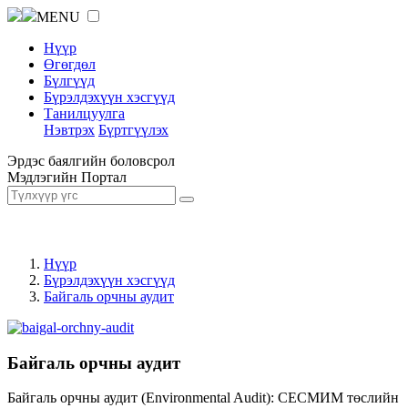
MENU
Нүүр
Өгөгдөл
Бүлгүүд
Бүрэлдэхүүн хэсгүүд
Танилцуулга
Нэвтрэх
Бүртгүүлэх
Эрдэс баялгийн боловсрол
Мэдлэгийн Портал
Нүүр
Бүрэлдэхүүн хэсгүүд
Байгаль орчны аудит
Байгаль орчны аудит
Байгаль орчны аудит (Environmental Audit): СЕСМИМ төслийн