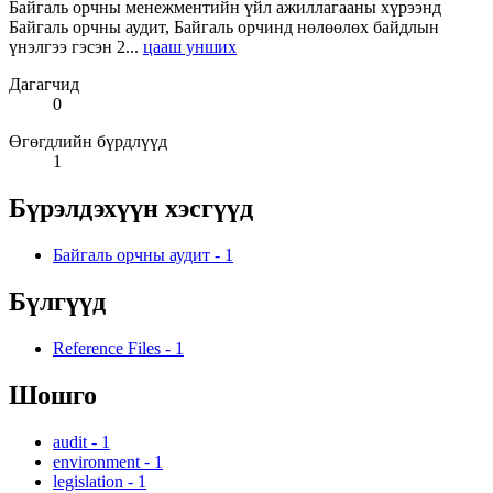
Байгаль орчны менежментийн үйл ажиллагааны хүрээнд
Байгаль орчны аудит, Байгаль орчинд нөлөөлөх байдлын
үнэлгээ гэсэн 2...
цааш унших
Дагагчид
0
Өгөгдлийн бүрдлүүд
1
Бүрэлдэхүүн хэсгүүд
Байгаль орчны аудит
-
1
Бүлгүүд
Reference Files
-
1
Шошго
audit
-
1
environment
-
1
legislation
-
1