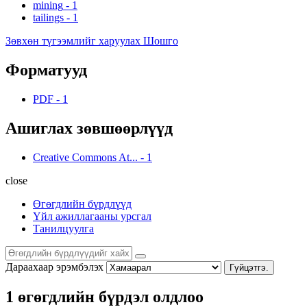
mining
-
1
tailings
-
1
Зөвхөн түгээмлийг харуулах Шошго
Форматууд
PDF
-
1
Ашиглах зөвшөөрлүүд
Creative Commons At...
-
1
close
Өгөгдлийн бүрдлүүд
Үйл ажиллагааны урсгал
Танилцуулга
Дараахаар эрэмбэлэх
Гүйцэтгэ.
1 өгөгдлийн бүрдэл олдлоо