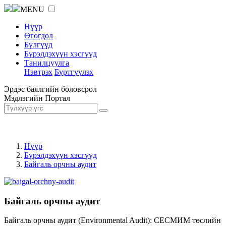
MENU
Нүүр
Өгөгдөл
Бүлгүүд
Бүрэлдэхүүн хэсгүүд
Танилцуулга
Нэвтрэх
Бүртгүүлэх
Эрдэс баялгийн боловсрол
Мэдлэгийн Портал
Нүүр
Бүрэлдэхүүн хэсгүүд
Байгаль орчны аудит
Байгаль орчны аудит
Байгаль орчны аудит (Environmental Audit): СЕСМИМ төслийн