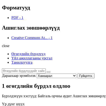
Форматууд
PDF
-
1
Ашиглах зөвшөөрлүүд
Creative Commons At...
-
1
close
Өгөгдлийн бүрдлүүд
Үйл ажиллагааны урсгал
Танилцуулга
Дараахаар эрэмбэлэх
Гүйцэтгэ.
1 өгөгдлийн бүрдэл олдлоо
Бүрэлдэхүүн хэсгүүд:
Байгаль орчны аудит
Ашиглах зөвшөөрлү
Үр дүнг шүүх