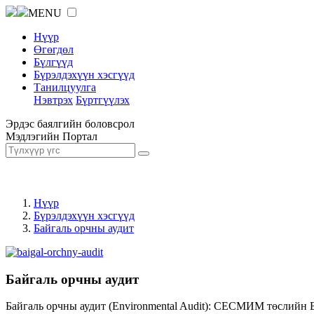
MENU
Нүүр
Өгөгдөл
Бүлгүүд
Бүрэлдэхүүн хэсгүүд
Танилцуулга
Нэвтрэх
Бүртгүүлэх
Эрдэс баялгийн боловсрол
Мэдлэгийн Портал
Нүүр
Бүрэлдэхүүн хэсгүүд
Байгаль орчны аудит
Байгаль орчны аудит
Байгаль орчны аудит (Environmental Audit): СЕСМИМ төслийн 