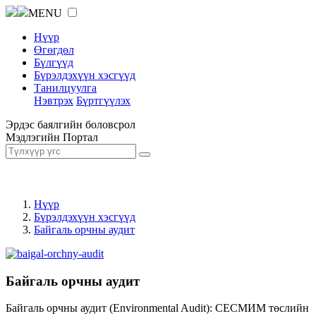
MENU
Нүүр
Өгөгдөл
Бүлгүүд
Бүрэлдэхүүн хэсгүүд
Танилцуулга
Нэвтрэх
Бүртгүүлэх
Эрдэс баялгийн боловсрол
Мэдлэгийн Портал
Нүүр
Бүрэлдэхүүн хэсгүүд
Байгаль орчны аудит
Байгаль орчны аудит
Байгаль орчны аудит (Environmental Audit): СЕСМИМ төслийн