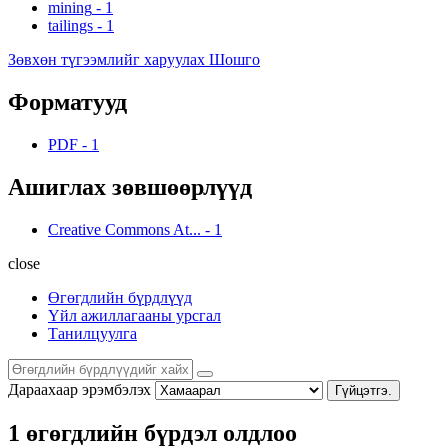
mining
-
1
tailings
-
1
Зөвхөн түгээмлийг харуулах Шошго
Форматууд
PDF
-
1
Ашиглах зөвшөөрлүүд
Creative Commons At...
-
1
close
Өгөгдлийн бүрдлүүд
Үйл ажиллагааны урсгал
Танилцуулга
Дараахаар эрэмбэлэх
Гүйцэтгэ.
1 өгөгдлийн бүрдэл олдлоо