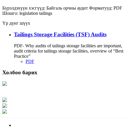
Бүрэлдэхүүн хэсгүүд:
Байгаль орчны аудит
Форматууд:
PDF
Шошго:
legislation
tailings
Үр дүнг шүүх
Tailings Storage Facilities (TSF) Audits
PDF- Why audits of tailings storage facilities are important,
audit criteria for tailings storage facilities, overview of “Best
Practice”
PDF
Холбоо барих
Хаяг: Ашигт малтмал, газрын тосны газар, Монгол Улс, Улаанбаатар хот
15170, Чингэлтэй дүүрэг, Барилгачдын талбай-3, Засгийн газрын XII байр,
баруун жигүүр
Факс: 976-11-310370
Вэб админ: 976-51-263915
Цахим шуудан: info@mrpam.gov.mn