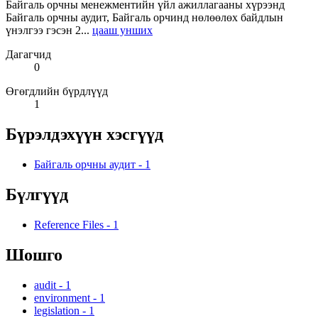
Байгаль орчны менежментийн үйл ажиллагааны хүрээнд
Байгаль орчны аудит, Байгаль орчинд нөлөөлөх байдлын
үнэлгээ гэсэн 2...
цааш унших
Дагагчид
0
Өгөгдлийн бүрдлүүд
1
Бүрэлдэхүүн хэсгүүд
Байгаль орчны аудит
-
1
Бүлгүүд
Reference Files
-
1
Шошго
audit
-
1
environment
-
1
legislation
-
1