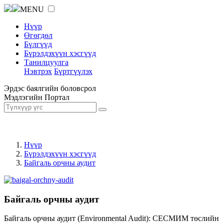
MENU
Нүүр
Өгөгдөл
Бүлгүүд
Бүрэлдэхүүн хэсгүүд
Танилцуулга
Нэвтрэх
Бүртгүүлэх
Эрдэс баялгийн боловсрол
Мэдлэгийн Портал
Нүүр
Бүрэлдэхүүн хэсгүүд
Байгаль орчны аудит
Байгаль орчны аудит
Байгаль орчны аудит (Environmental Audit): СЕСМИМ төслийн