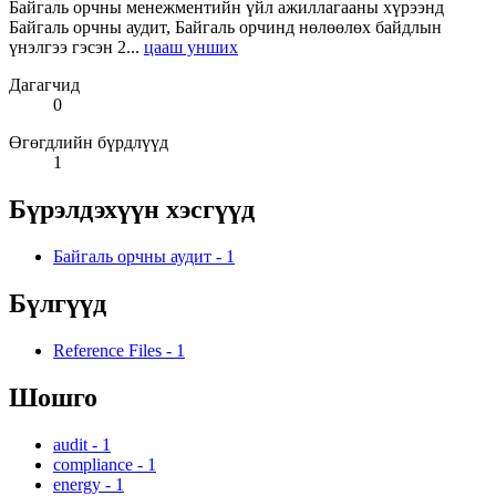
Байгаль орчны менежментийн үйл ажиллагааны хүрээнд
Байгаль орчны аудит, Байгаль орчинд нөлөөлөх байдлын
үнэлгээ гэсэн 2...
цааш унших
Дагагчид
0
Өгөгдлийн бүрдлүүд
1
Бүрэлдэхүүн хэсгүүд
Байгаль орчны аудит
-
1
Бүлгүүд
Reference Files
-
1
Шошго
audit
-
1
compliance
-
1
energy
-
1