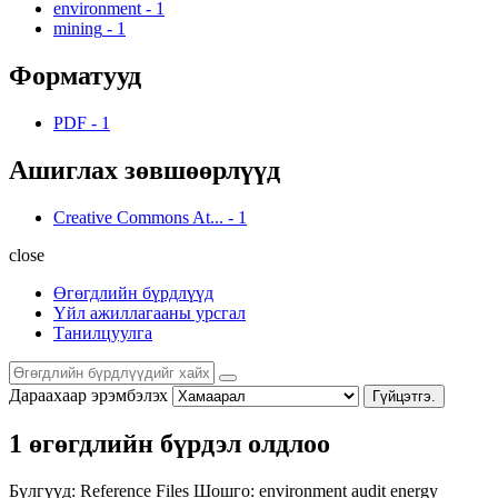
environment
-
1
mining
-
1
Форматууд
PDF
-
1
Ашиглах зөвшөөрлүүд
Creative Commons At...
-
1
close
Өгөгдлийн бүрдлүүд
Үйл ажиллагааны урсгал
Танилцуулга
Дараахаар эрэмбэлэх
Гүйцэтгэ.
1 өгөгдлийн бүрдэл олдлоо
Бүлгүүд:
Reference Files
Шошго:
environment
audit
energy