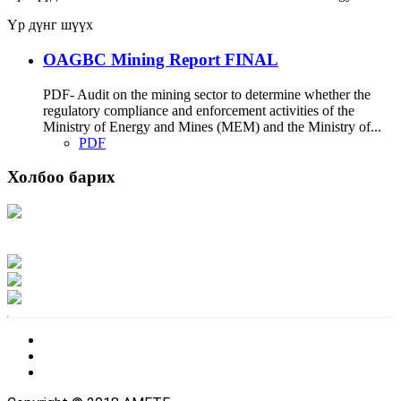
Үр дүнг шүүх
OAGBC Mining Report FINAL
PDF- Audit on the mining sector to determine whether the
regulatory compliance and enforcement activities of the
Ministry of Energy and Mines (MEM) and the Ministry of...
PDF
Холбоо барих
Хаяг: Ашигт малтмал, газрын тосны газар, Монгол Улс, Улаанбаатар хот
15170, Чингэлтэй дүүрэг, Барилгачдын талбай-3, Засгийн газрын XII байр,
баруун жигүүр
Факс: 976-11-310370
Вэб админ: 976-51-263915
Цахим шуудан: info@mrpam.gov.mn