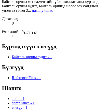
Байгаль орчны менежментийн үйл ажиллагааны хүрээнд
Байгаль орчны аудит, Байгаль орчинд нөлөөлөх байдлын
үнэлгээ гэсэн 2...
цааш унших
Дагагчид
0
Өгөгдлийн бүрдлүүд
1
Бүрэлдэхүүн хэсгүүд
Байгаль орчны аудит
-
1
Бүлгүүд
Reference Files
-
1
Шошго
audit
-
1
compliance
-
1
energy
-
1