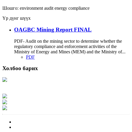
Шошго:
environment
audit
energy
compliance
Үр дүнг шүүх
OAGBC Mining Report FINAL
PDF- Audit on the mining sector to determine whether the
regulatory compliance and enforcement activities of the
Ministry of Energy and Mines (MEM) and the Ministry of...
PDF
Холбоо барих
Хаяг: Ашигт малтмал, газрын тосны газар, Монгол Улс, Улаанбаатар хот
15170, Чингэлтэй дүүрэг, Барилгачдын талбай-3, Засгийн газрын XII байр,
баруун жигүүр
Факс: 976-11-310370
Вэб админ: 976-51-263915
Цахим шуудан: info@mrpam.gov.mn