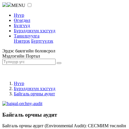
MENU
Нүүр
Өгөгдөл
Бүлгүүд
Бүрэлдэхүүн хэсгүүд
Танилцуулга
Нэвтрэх
Бүртгүүлэх
Эрдэс баялгийн боловсрол
Мэдлэгийн Портал
Нүүр
Бүрэлдэхүүн хэсгүүд
Байгаль орчны аудит
Байгаль орчны аудит
Байгаль орчны аудит (Environmental Audit): СЕСМИМ төслийн