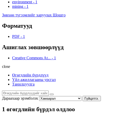
environment
-
1
mining
-
1
Зөвхөн түгээмлийг харуулах Шошго
Форматууд
PDF
-
1
Ашиглах зөвшөөрлүүд
Creative Commons At...
-
1
close
Өгөгдлийн бүрдлүүд
Үйл ажиллагааны урсгал
Танилцуулга
Дараахаар эрэмбэлэх
Гүйцэтгэ.
1 өгөгдлийн бүрдэл олдлоо