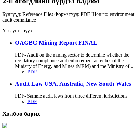
2-н өгөгдлийн бүрдэл олдлоо
Бүлгүүд:
Reference Files
Форматууд:
PDF
Шошго:
environment
audit
compliance
Үр дүнг шүүх
OAGBC Mining Report FINAL
PDF- Audit on the mining sector to determine whether the
regulatory compliance and enforcement activities of the
Ministry of Energy and Mines (MEM) and the Ministry of...
PDF
Audit Law USA, Australia, New South Wales
PDF- Sample audit laws from three different jurisdictions
PDF
Холбоо барих
Хаяг: Ашигт малтмал, газрын тосны газар, Монгол Улс, Улаанбаатар хот
15170, Чингэлтэй дүүрэг, Барилгачдын талбай-3, Засгийн газрын XII байр,
баруун жигүүр