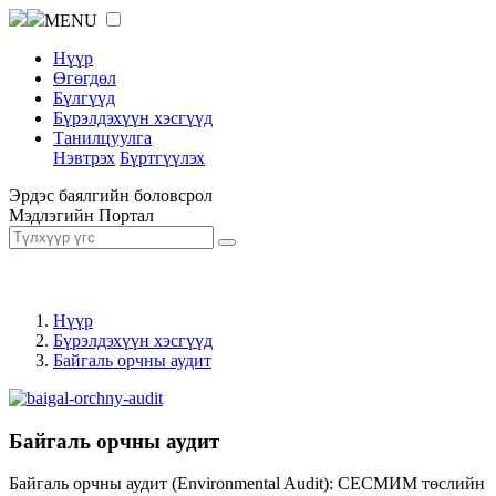
MENU
Нүүр
Өгөгдөл
Бүлгүүд
Бүрэлдэхүүн хэсгүүд
Танилцуулга
Нэвтрэх
Бүртгүүлэх
Эрдэс баялгийн боловсрол
Мэдлэгийн Портал
Нүүр
Бүрэлдэхүүн хэсгүүд
Байгаль орчны аудит
Байгаль орчны аудит
Байгаль орчны аудит (Environmental Audit): СЕСМИМ төслийн