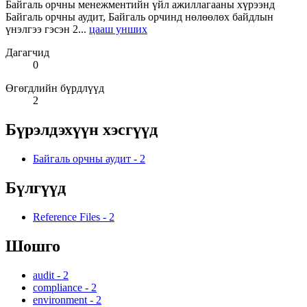
Байгаль орчны менежментийн үйл ажиллагааны хүрээнд
Байгаль орчны аудит, Байгаль орчинд нөлөөлөх байдлын
үнэлгээ гэсэн 2...
цааш унших
Дагагчид
0
Өгөгдлийн бүрдлүүд
2
Бүрэлдэхүүн хэсгүүд
Байгаль орчны аудит
-
2
Бүлгүүд
Reference Files
-
2
Шошго
audit
-
2
compliance
-
2
environment
-
2