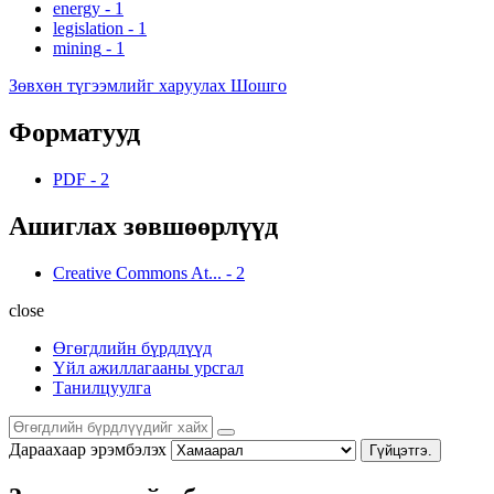
energy
-
1
legislation
-
1
mining
-
1
Зөвхөн түгээмлийг харуулах Шошго
Форматууд
PDF
-
2
Ашиглах зөвшөөрлүүд
Creative Commons At...
-
2
close
Өгөгдлийн бүрдлүүд
Үйл ажиллагааны урсгал
Танилцуулга
Дараахаар эрэмбэлэх
Гүйцэтгэ.