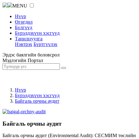
MENU
Нүүр
Өгөгдөл
Бүлгүүд
Бүрэлдэхүүн хэсгүүд
Танилцуулга
Нэвтрэх
Бүртгүүлэх
Эрдэс баялгийн боловсрол
Мэдлэгийн Портал
Нүүр
Бүрэлдэхүүн хэсгүүд
Байгаль орчны аудит
Байгаль орчны аудит
Байгаль орчны аудит (Environmental Audit): СЕСМИМ төслийн