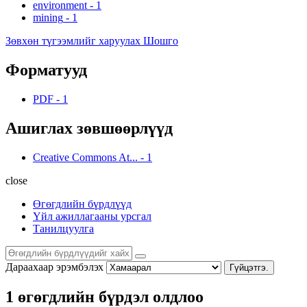
environment
-
1
mining
-
1
Зөвхөн түгээмлийг харуулах Шошго
Форматууд
PDF
-
1
Ашиглах зөвшөөрлүүд
Creative Commons At...
-
1
close
Өгөгдлийн бүрдлүүд
Үйл ажиллагааны урсгал
Танилцуулга
Дараахаар эрэмбэлэх
Гүйцэтгэ.
1 өгөгдлийн бүрдэл олдлоо