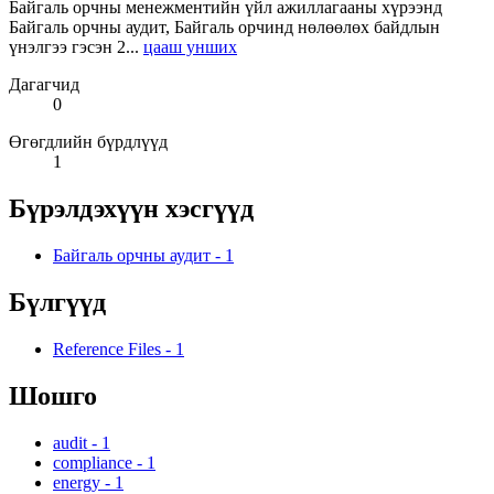
Байгаль орчны менежментийн үйл ажиллагааны хүрээнд
Байгаль орчны аудит, Байгаль орчинд нөлөөлөх байдлын
үнэлгээ гэсэн 2...
цааш унших
Дагагчид
0
Өгөгдлийн бүрдлүүд
1
Бүрэлдэхүүн хэсгүүд
Байгаль орчны аудит
-
1
Бүлгүүд
Reference Files
-
1
Шошго
audit
-
1
compliance
-
1
energy
-
1