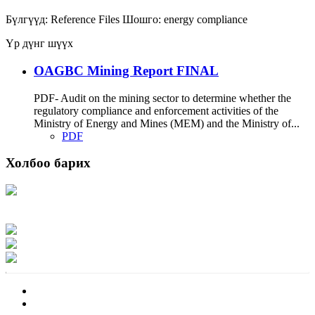
Бүлгүүд:
Reference Files
Шошго:
energy
compliance
Үр дүнг шүүх
OAGBC Mining Report FINAL
PDF- Audit on the mining sector to determine whether the
regulatory compliance and enforcement activities of the
Ministry of Energy and Mines (MEM) and the Ministry of...
PDF
Холбоо барих
Хаяг: Ашигт малтмал, газрын тосны газар, Монгол Улс, Улаанбаатар хот
15170, Чингэлтэй дүүрэг, Барилгачдын талбай-3, Засгийн газрын XII байр,
баруун жигүүр
Факс: 976-11-310370
Вэб админ: 976-51-263915
Цахим шуудан: info@mrpam.gov.mn