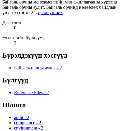
Байгаль орчны менежментийн үйл ажиллагааны хүрээнд
Байгаль орчны аудит, Байгаль орчинд нөлөөлөх байдлын
үнэлгээ гэсэн 2...
цааш унших
Дагагчид
0
Өгөгдлийн бүрдлүүд
2
Бүрэлдэхүүн хэсгүүд
Байгаль орчны аудит
-
2
Бүлгүүд
Reference Files
-
2
Шошго
audit
-
2
compliance
-
2
environment
-
2