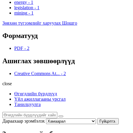
energy
-
1
legislation
-
1
mining
-
1
Зөвхөн түгээмлийг харуулах Шошго
Форматууд
PDF
-
2
Ашиглах зөвшөөрлүүд
Creative Commons At...
-
2
close
Өгөгдлийн бүрдлүүд
Үйл ажиллагааны урсгал
Танилцуулга
Дараахаар эрэмбэлэх
Гүйцэтгэ.