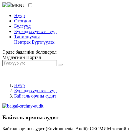
MENU
Нүүр
Өгөгдөл
Бүлгүүд
Бүрэлдэхүүн хэсгүүд
Танилцуулга
Нэвтрэх
Бүртгүүлэх
Эрдэс баялгийн боловсрол
Мэдлэгийн Портал
Нүүр
Бүрэлдэхүүн хэсгүүд
Байгаль орчны аудит
Байгаль орчны аудит
Байгаль орчны аудит (Environmental Audit): СЕСМИМ төслийн