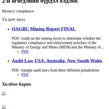
2-н өгөгдлийн бүрдэл олдлоо
Шошго:
compliance
Үр дүнг шүүх
OAGBC Mining Report FINAL
PDF- Audit on the mining sector to determine whether the
regulatory compliance and enforcement activities of the
Ministry of Energy and Mines (MEM) and the Ministry of...
PDF
Audit Law USA, Australia, New South Wales
PDF- Sample audit laws from three different jurisdictions
PDF
Холбоо барих
Хаяг: Ашигт малтмал, газрын тосны газар, Монгол Улс, Улаанбаатар хот
15170, Чингэлтэй дүүрэг, Барилгачдын талбай-3, Засгийн газрын XII байр,
баруун жигүүр
Факс: 976-11-310370