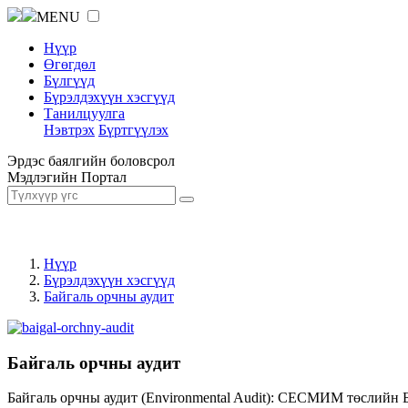
MENU
Нүүр
Өгөгдөл
Бүлгүүд
Бүрэлдэхүүн хэсгүүд
Танилцуулга
Нэвтрэх
Бүртгүүлэх
Эрдэс баялгийн боловсрол
Мэдлэгийн Портал
Нүүр
Бүрэлдэхүүн хэсгүүд
Байгаль орчны аудит
Байгаль орчны аудит
Байгаль орчны аудит (Environmental Audit): СЕСМИМ төслийн 