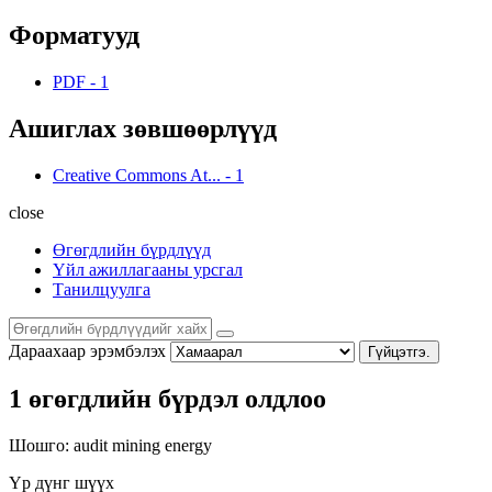
Форматууд
PDF
-
1
Ашиглах зөвшөөрлүүд
Creative Commons At...
-
1
close
Өгөгдлийн бүрдлүүд
Үйл ажиллагааны урсгал
Танилцуулга
Дараахаар эрэмбэлэх
Гүйцэтгэ.
1 өгөгдлийн бүрдэл олдлоо
Шошго:
audit
mining
energy
Үр дүнг шүүх