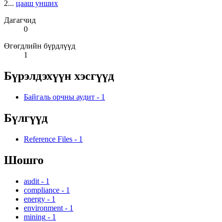
2...
цааш унших
Дагагчид
0
Өгөгдлийн бүрдлүүд
1
Бүрэлдэхүүн хэсгүүд
Байгаль орчны аудит
-
1
Бүлгүүд
Reference Files
-
1
Шошго
audit
-
1
compliance
-
1
energy
-
1
environment
-
1
mining
-
1