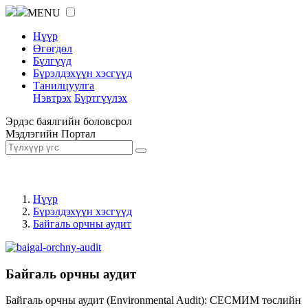
MENU
Нүүр
Өгөгдөл
Бүлгүүд
Бүрэлдэхүүн хэсгүүд
Танилцуулга
Нэвтрэх
Бүртгүүлэх
Эрдэс баялгийн боловсрол
Мэдлэгийн Портал
Нүүр
Бүрэлдэхүүн хэсгүүд
Байгаль орчны аудит
Байгаль орчны аудит
Байгаль орчны аудит (Environmental Audit): СЕСМИМ төслийн