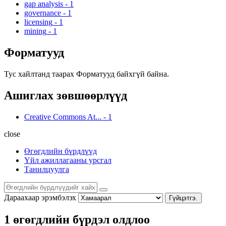
gap analysis
-
1
governance
-
1
licensing
-
1
mining
-
1
Форматууд
Тус хайлтанд таарах Форматууд байхгүй байна.
Ашиглах зөвшөөрлүүд
Creative Commons At...
-
1
close
Өгөгдлийн бүрдлүүд
Үйл ажиллагааны урсгал
Танилцуулга
Дараахаар эрэмбэлэх
Гүйцэтгэ.
1 өгөгдлийн бүрдэл олдлоо