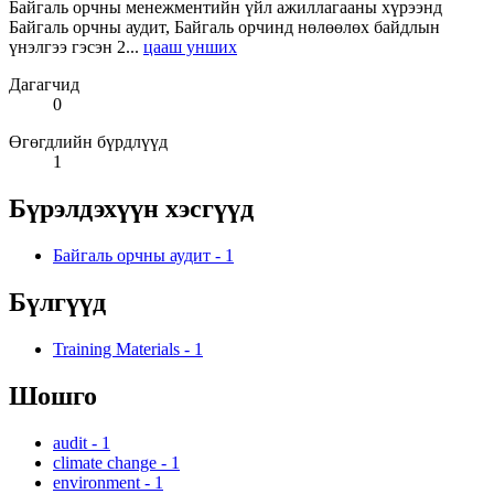
Байгаль орчны менежментийн үйл ажиллагааны хүрээнд
Байгаль орчны аудит, Байгаль орчинд нөлөөлөх байдлын
үнэлгээ гэсэн 2...
цааш унших
Дагагчид
0
Өгөгдлийн бүрдлүүд
1
Бүрэлдэхүүн хэсгүүд
Байгаль орчны аудит
-
1
Бүлгүүд
Training Materials
-
1
Шошго
audit
-
1
climate change
-
1
environment
-
1