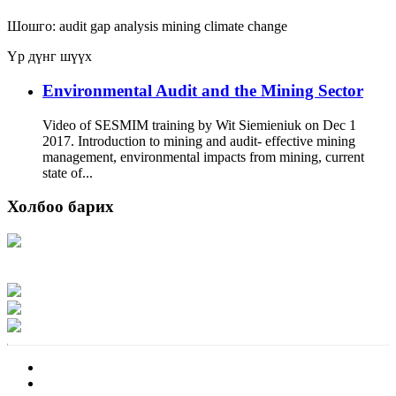
Шошго:
audit
gap analysis
mining
climate change
Үр дүнг шүүх
Environmental Audit and the Mining Sector
Video of SESMIM training by Wit Siemieniuk on Dec 1
2017. Introduction to mining and audit- effective mining
management, environmental impacts from mining, current
state of...
Холбоо барих
Хаяг: Ашигт малтмал, газрын тосны газар, Монгол Улс, Улаанбаатар хот
15170, Чингэлтэй дүүрэг, Барилгачдын талбай-3, Засгийн газрын XII байр,
баруун жигүүр
Факс: 976-11-310370
Вэб админ: 976-51-263915
Цахим шуудан: info@mrpam.gov.mn