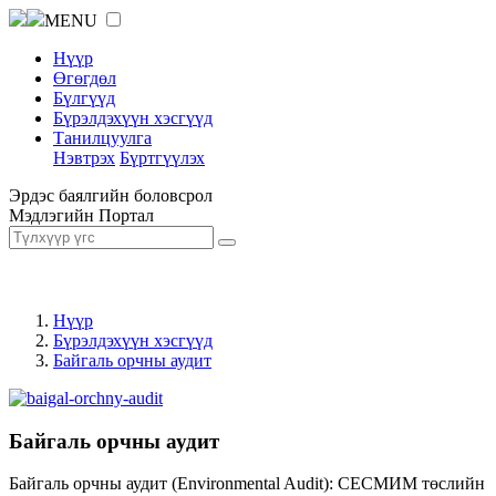
MENU
Нүүр
Өгөгдөл
Бүлгүүд
Бүрэлдэхүүн хэсгүүд
Танилцуулга
Нэвтрэх
Бүртгүүлэх
Эрдэс баялгийн боловсрол
Мэдлэгийн Портал
Нүүр
Бүрэлдэхүүн хэсгүүд
Байгаль орчны аудит
Байгаль орчны аудит
Байгаль орчны аудит (Environmental Audit): СЕСМИМ төслийн