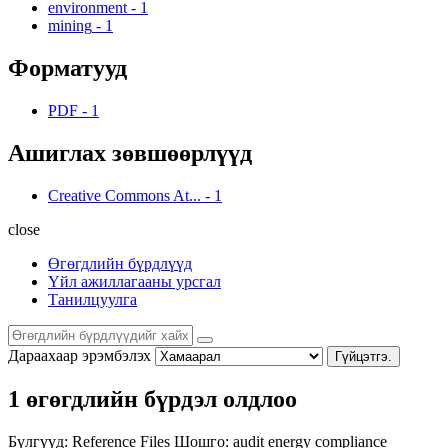
environment
-
1
mining
-
1
Форматууд
PDF
-
1
Ашиглах зөвшөөрлүүд
Creative Commons At...
-
1
close
Өгөгдлийн бүрдлүүд
Үйл ажиллагааны урсгал
Танилцуулга
Дараахаар эрэмбэлэх
Гүйцэтгэ.
1 өгөгдлийн бүрдэл олдлоо
Бүлгүүд:
Reference Files
Шошго:
audit
energy
compliance