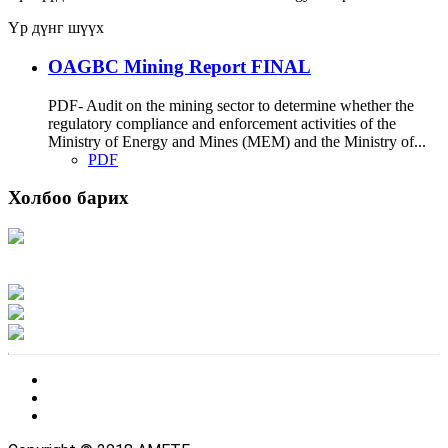
Үр дүнг шүүх
OAGBC Mining Report FINAL
PDF- Audit on the mining sector to determine whether the
regulatory compliance and enforcement activities of the
Ministry of Energy and Mines (MEM) and the Ministry of...
PDF
Холбоо барих
Хаяг: Ашигт малтмал, газрын тосны газар, Монгол Улс, Улаанбаатар хот
15170, Чингэлтэй дүүрэг, Барилгачдын талбай-3, Засгийн газрын XII байр,
баруун жигүүр
Факс: 976-11-310370
Вэб админ: 976-51-263915
Цахим шуудан: info@mrpam.gov.mn