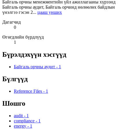
Байгаль орчны менежментийн үйл ажиллагааны хүрээнд
Байгаль орчны аудит, Байгаль орчинд нөлөөлөх байдлын
үнэлгээ гэсэн 2...
цааш унших
Дагагчид
0
Өгөгдлийн бүрдлүүд
1
Бүрэлдэхүүн хэсгүүд
Байгаль орчны аудит
-
1
Бүлгүүд
Reference Files
-
1
Шошго
audit
-
1
compliance
-
1
energy
-
1