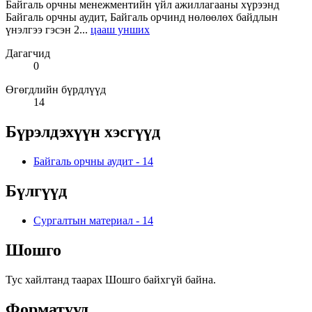
Байгаль орчны менежментийн үйл ажиллагааны хүрээнд
Байгаль орчны аудит, Байгаль орчинд нөлөөлөх байдлын
үнэлгээ гэсэн 2...
цааш унших
Дагагчид
0
Өгөгдлийн бүрдлүүд
14
Бүрэлдэхүүн хэсгүүд
Байгаль орчны аудит
-
14
Бүлгүүд
Сургалтын материал
-
14
Шошго
Тус хайлтанд таарах Шошго байхгүй байна.
Форматууд