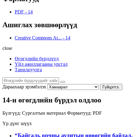
PDF
-
14
Ашиглах зөвшөөрлүүд
Creative Commons At...
-
14
close
Өгөгдлийн бүрдлүүд
Үйл ажиллагааны урсгал
Танилцуулга
Дараахаар эрэмбэлэх
Гүйцэтгэ.
14-н өгөгдлийн бүрдэл олдлоо
Бүлгүүд:
Сургалтын материал
Форматууд:
PDF
Үр дүнг шүүх
“Байгаль орчны аудитын өнөөгийн байдал,