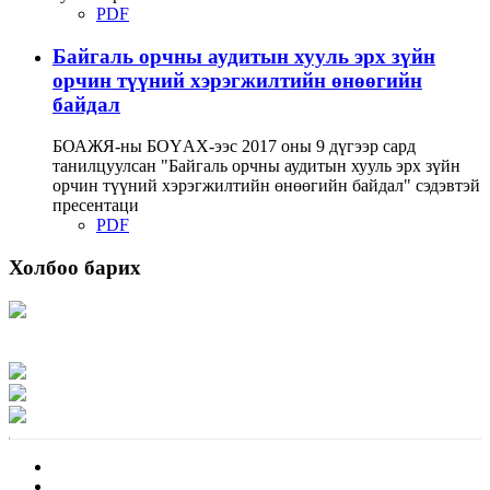
PDF
Байгаль орчны аудитын хууль эрх зүйн
орчин түүний хэрэгжилтийн өнөөгийн
байдал
БОАЖЯ-ны БОҮАХ-ээс 2017 оны 9 дүгээр сард
танилцуулсан "Байгаль орчны аудитын хууль эрх зүйн
орчин түүний хэрэгжилтийн өнөөгийн байдал" сэдэвтэй
пресентаци
PDF
Холбоо барих
Хаяг: Ашигт малтмал, газрын тосны газар, Монгол Улс, Улаанбаатар хот
15170, Чингэлтэй дүүрэг, Барилгачдын талбай-3, Засгийн газрын XII байр,
баруун жигүүр
Факс: 976-11-310370
Вэб админ: 976-51-263915
Цахим шуудан: info@mrpam.gov.mn