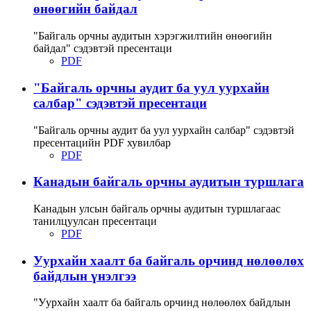
өнөөгийн байдал
"Байгаль орчны аудитын хэрэгжилтийн өнөөгийн
байдал" сэдэвтэй пресентаци
PDF
"Байгаль орчны аудит ба уул уурхайн
салбар" сэдэвтэй пресентаци
"Байгаль орчны аудит ба уул уурхайн салбар" сэдэвтэй
пресентацийн PDF хувилбар
PDF
Канадын байгаль орчны аудитын туршлага
Канадын улсын байгаль орчны аудитын туршлагаас
танилцуулсан пресентаци
PDF
Уурхайн хаалт ба байгаль орчинд нөлөөлөх
байдлын үнэлгээ
"Уурхайн хаалт ба байгаль орчинд нөлөөлөх байдлын