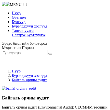
MENU
Нүүр
Өгөгдөл
Бүлгүүд
Бүрэлдэхүүн хэсгүүд
Танилцуулга
Нэвтрэх
Бүртгүүлэх
Эрдэс баялгийн боловсрол
Мэдлэгийн Портал
Нүүр
Бүрэлдэхүүн хэсгүүд
Байгаль орчны аудит
Байгаль орчны аудит
Байгаль орчны аудит (Environmental Audit): СЕСМИМ төслийн