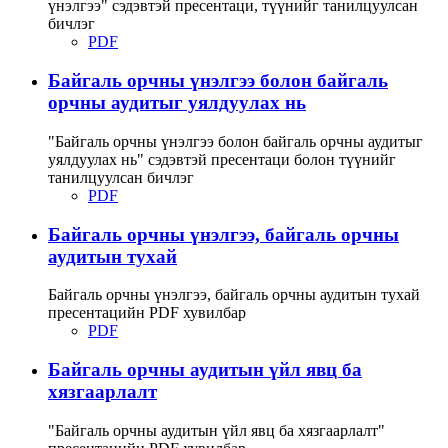
үнэлгээ" сэдэвтэй пресентаци, түүнийг танилцуулсан
бичлэг
PDF
Байгаль орчны үнэлгээ болон байгаль
орчны аудитыг уялдуулах нь
"Байгаль орчны үнэлгээ болон байгаль орчны аудитыг
уялдуулах нь" сэдэвтэй пресентаци болон түүнийг
танилцуулсан бичлэг
PDF
Байгаль орчны үнэлгээ, байгаль орчны
аудитын тухай
Байгаль орчны үнэлгээ, байгаль орчны аудитын тухай
пресентацийн PDF хувилбар
PDF
Байгаль орчны аудитын үйл явц ба
хязгаарлалт
"Байгаль орчны аудитын үйл явц ба хязгаарлалт"