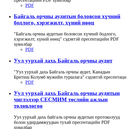
пресентацийн PDF хувилбар
PDF
Байгаль орчны аудитын боловсон хүчний
бодлого, хэрэгжилт, хүний нөөц
"Байгаль орчны аудитын боловсон хүчний бодлого,
хэрэгжилт, хүний нөөц" сэдэвтэй пресентацийн PDF
хувилбар
PDF
Уул уурхай дахь Байгаль орчны аудит
"Уул уурхай дахь Байгаль орчны аудит, Канадын
Бритиш Колумб мужийн туршлага" сэдэвтэй пресентаци
PDF
Уул уурхай дахь Байгаль орчны аудитын
чиглэлээр СЕСМИМ төслийн ажлын
төлөвлөгөө
Уул уурхай дахь байгаль орчны аудитын протоколууд
болон удирдамжуудын тухай пресентацийн PDF
хувилбар