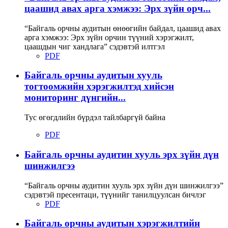
цаашид авах арга хэмжээ: Эрх зүйн орч...
“Байгаль орчны аудитын өнөөгийн байдал, цаашид авах
арга хэмжээ: Эрх зүйн орчин түүний хэрэгжилт,
цаашдын чиг хандлага” сэдэвтэй илтгэл
PDF
Байгаль орчны аудитын хууль
тогтоомжийн хэрэгжилтэд хийсэн
мониторинг дүнгийн...
Тус өгөгдлийн бүрдэл тайлбаргүй байна
PDF
Байгаль орчны аудитин хууль эрх зүйн дүн
шинжилгээ
“Байгаль орчны аудитин хууль эрх зүйн дүн шинжилгээ”
сэдэвтэй пресентаци, түүнийг танилцуулсан бичлэг
PDF
Байгаль орчны аудитын хэрэгжилтийн