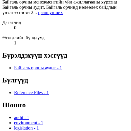
Байгаль орчны менежментийн үйл ажиллагааны хүрээнд
Байгаль орчны аудит, Байгаль орчинд нөлөөлөх байдлын
үнэлгээ гэсэн 2...
цааш унших
Дагагчид
0
Өгөгдлийн бүрдлүүд
1
Бүрэлдэхүүн хэсгүүд
Байгаль орчны аудит
-
1
Бүлгүүд
Reference Files
-
1
Шошго
audit
-
1
environment
-
1
legislation
-
1