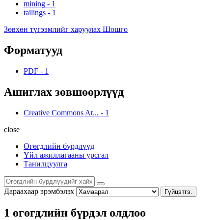
mining
-
1
tailings
-
1
Зөвхөн түгээмлийг харуулах Шошго
Форматууд
PDF
-
1
Ашиглах зөвшөөрлүүд
Creative Commons At...
-
1
close
Өгөгдлийн бүрдлүүд
Үйл ажиллагааны урсгал
Танилцуулга
Дараахаар эрэмбэлэх
Гүйцэтгэ.
1 өгөгдлийн бүрдэл олдлоо