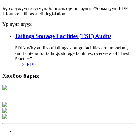
Бүрэлдэхүүн хэсгүүд:
Байгаль орчны аудит
Форматууд:
PDF
Шошго:
tailings
audit
legislation
Үр дүнг шүүх
Tailings Storage Facilities (TSF) Audits
PDF- Why audits of tailings storage facilities are important,
audit criteria for tailings storage facilities, overview of “Best
Practice”
PDF
Холбоо барих
Хаяг: Ашигт малтмал, газрын тосны газар, Монгол Улс, Улаанбаатар хот
15170, Чингэлтэй дүүрэг, Барилгачдын талбай-3, Засгийн газрын XII байр,
баруун жигүүр
Факс: 976-11-310370
Вэб админ: 976-51-263915
Цахим шуудан: info@mrpam.gov.mn