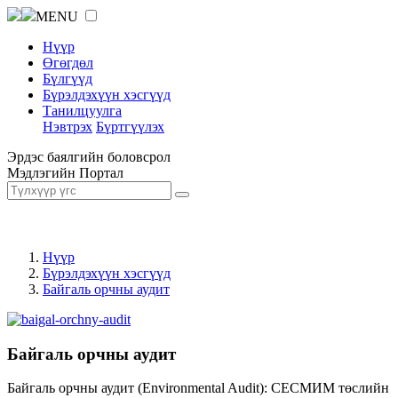
MENU
Нүүр
Өгөгдөл
Бүлгүүд
Бүрэлдэхүүн хэсгүүд
Танилцуулга
Нэвтрэх
Бүртгүүлэх
Эрдэс баялгийн боловсрол
Мэдлэгийн Портал
Нүүр
Бүрэлдэхүүн хэсгүүд
Байгаль орчны аудит
Байгаль орчны аудит
Байгаль орчны аудит (Environmental Audit): СЕСМИМ төслийн