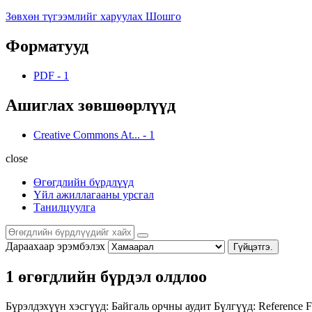
Зөвхөн түгээмлийг харуулах Шошго
Форматууд
PDF
-
1
Ашиглах зөвшөөрлүүд
Creative Commons At...
-
1
close
Өгөгдлийн бүрдлүүд
Үйл ажиллагааны урсгал
Танилцуулга
Дараахаар эрэмбэлэх
Гүйцэтгэ.
1 өгөгдлийн бүрдэл олдлоо
Бүрэлдэхүүн хэсгүүд:
Байгаль орчны аудит
Бүлгүүд:
Reference F