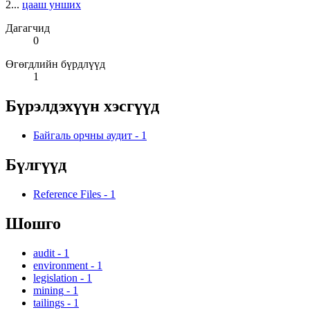
2...
цааш унших
Дагагчид
0
Өгөгдлийн бүрдлүүд
1
Бүрэлдэхүүн хэсгүүд
Байгаль орчны аудит
-
1
Бүлгүүд
Reference Files
-
1
Шошго
audit
-
1
environment
-
1
legislation
-
1
mining
-
1
tailings
-
1