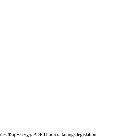
iles
Форматууд:
PDF
Шошго:
tailings
legislation