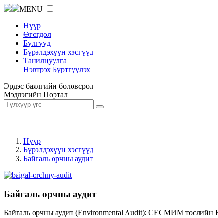
MENU
Нүүр
Өгөгдөл
Бүлгүүд
Бүрэлдэхүүн хэсгүүд
Танилцуулга
Нэвтрэх
Бүртгүүлэх
Эрдэс баялгийн боловсрол
Мэдлэгийн Портал
Нүүр
Бүрэлдэхүүн хэсгүүд
Байгаль орчны аудит
Байгаль орчны аудит
Байгаль орчны аудит (Environmental Audit): СЕСМИМ төслийн 