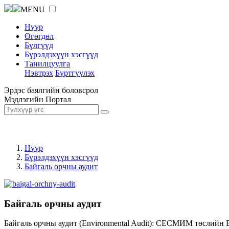
MENU
Нүүр
Өгөгдөл
Бүлгүүд
Бүрэлдэхүүн хэсгүүд
Танилцуулга
Нэвтрэх
Бүртгүүлэх
Эрдэс баялгийн боловсрол
Мэдлэгийн Портал
Нүүр
Бүрэлдэхүүн хэсгүүд
Байгаль орчны аудит
Байгаль орчны аудит
Байгаль орчны аудит (Environmental Audit): СЕСМИМ төслийн 