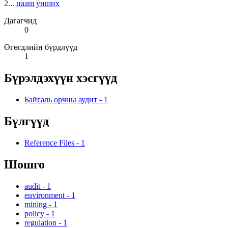
2...
цааш унших
Дагагчид
0
Өгөгдлийн бүрдлүүд
1
Бүрэлдэхүүн хэсгүүд
Байгаль орчны аудит
-
1
Бүлгүүд
Reference Files
-
1
Шошго
audit
-
1
environment
-
1
mining
-
1
policy
-
1
regulation
-
1