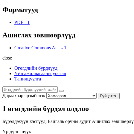
Форматууд
PDF
-
1
Ашиглах зөвшөөрлүүд
Creative Commons At...
-
1
close
Өгөгдлийн бүрдлүүд
Үйл ажиллагааны урсгал
Танилцуулга
Дараахаар эрэмбэлэх
Гүйцэтгэ.
1 өгөгдлийн бүрдэл олдлоо
Бүрэлдэхүүн хэсгүүд:
Байгаль орчны аудит
Ашиглах зөвшөөрлү
Үр дүнг шүүх