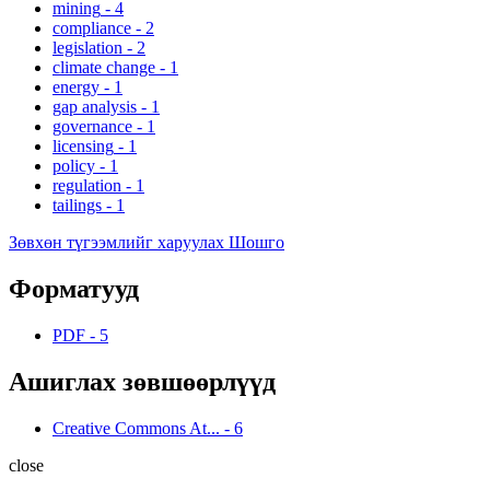
mining
-
4
compliance
-
2
legislation
-
2
climate change
-
1
energy
-
1
gap analysis
-
1
governance
-
1
licensing
-
1
policy
-
1
regulation
-
1
tailings
-
1
Зөвхөн түгээмлийг харуулах Шошго
Форматууд
PDF
-
5
Ашиглах зөвшөөрлүүд
Creative Commons At...
-
6
close