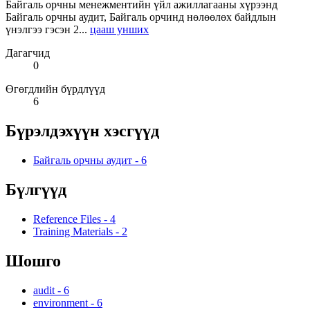
Байгаль орчны менежментийн үйл ажиллагааны хүрээнд
Байгаль орчны аудит, Байгаль орчинд нөлөөлөх байдлын
үнэлгээ гэсэн 2...
цааш унших
Дагагчид
0
Өгөгдлийн бүрдлүүд
6
Бүрэлдэхүүн хэсгүүд
Байгаль орчны аудит
-
6
Бүлгүүд
Reference Files
-
4
Training Materials
-
2
Шошго
audit
-
6
environment
-
6