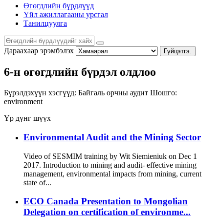
Өгөгдлийн бүрдлүүд
Үйл ажиллагааны урсгал
Танилцуулга
Дараахаар эрэмбэлэх
Гүйцэтгэ.
6-н өгөгдлийн бүрдэл олдлоо
Бүрэлдэхүүн хэсгүүд:
Байгаль орчны аудит
Шошго:
environment
Үр дүнг шүүх
Environmental Audit and the Mining Sector
Video of SESMIM training by Wit Siemieniuk on Dec 1
2017. Introduction to mining and audit- effective mining
management, environmental impacts from mining, current
state of...
ECO Canada Presentation to Mongolian
Delegation on certification of environme...