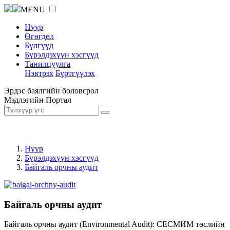
MENU
Нүүр
Өгөгдөл
Бүлгүүд
Бүрэлдэхүүн хэсгүүд
Танилцуулга
Нэвтрэх
Бүртгүүлэх
Эрдэс баялгийн боловсрол
Мэдлэгийн Портал
Нүүр
Бүрэлдэхүүн хэсгүүд
Байгаль орчны аудит
Байгаль орчны аудит
Байгаль орчны аудит (Environmental Audit): СЕСМИМ төслийн