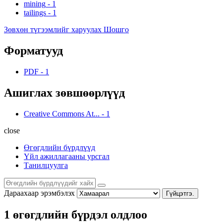
mining
-
1
tailings
-
1
Зөвхөн түгээмлийг харуулах Шошго
Форматууд
PDF
-
1
Ашиглах зөвшөөрлүүд
Creative Commons At...
-
1
close
Өгөгдлийн бүрдлүүд
Үйл ажиллагааны урсгал
Танилцуулга
Дараахаар эрэмбэлэх
Гүйцэтгэ.
1 өгөгдлийн бүрдэл олдлоо