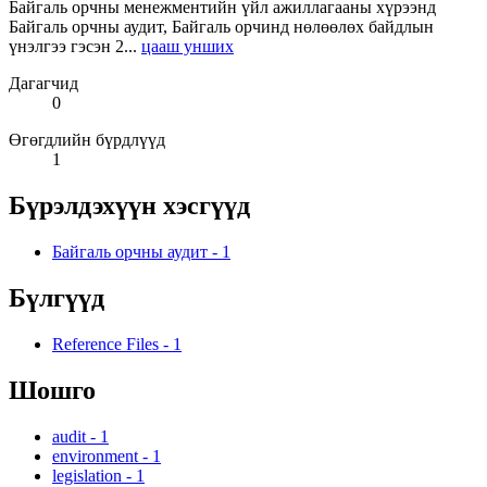
Байгаль орчны менежментийн үйл ажиллагааны хүрээнд
Байгаль орчны аудит, Байгаль орчинд нөлөөлөх байдлын
үнэлгээ гэсэн 2...
цааш унших
Дагагчид
0
Өгөгдлийн бүрдлүүд
1
Бүрэлдэхүүн хэсгүүд
Байгаль орчны аудит
-
1
Бүлгүүд
Reference Files
-
1
Шошго
audit
-
1
environment
-
1
legislation
-
1