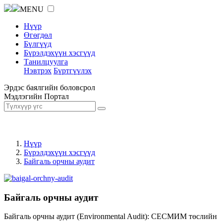
MENU
Нүүр
Өгөгдөл
Бүлгүүд
Бүрэлдэхүүн хэсгүүд
Танилцуулга
Нэвтрэх
Бүртгүүлэх
Эрдэс баялгийн боловсрол
Мэдлэгийн Портал
Нүүр
Бүрэлдэхүүн хэсгүүд
Байгаль орчны аудит
Байгаль орчны аудит
Байгаль орчны аудит (Environmental Audit): СЕСМИМ төслийн