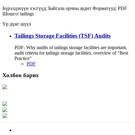
Бүрэлдэхүүн хэсгүүд:
Байгаль орчны аудит
Форматууд:
PDF
Шошго:
tailings
Үр дүнг шүүх
Tailings Storage Facilities (TSF) Audits
PDF- Why audits of tailings storage facilities are important,
audit criteria for tailings storage facilities, overview of “Best
Practice”
PDF
Холбоо барих
Хаяг: Ашигт малтмал, газрын тосны газар, Монгол Улс, Улаанбаатар хот
15170, Чингэлтэй дүүрэг, Барилгачдын талбай-3, Засгийн газрын XII байр,
баруун жигүүр
Факс: 976-11-310370
Вэб админ: 976-51-263915
Цахим шуудан: info@mrpam.gov.mn