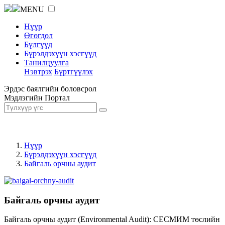
MENU
Нүүр
Өгөгдөл
Бүлгүүд
Бүрэлдэхүүн хэсгүүд
Танилцуулга
Нэвтрэх
Бүртгүүлэх
Эрдэс баялгийн боловсрол
Мэдлэгийн Портал
Нүүр
Бүрэлдэхүүн хэсгүүд
Байгаль орчны аудит
Байгаль орчны аудит
Байгаль орчны аудит (Environmental Audit): СЕСМИМ төслийн