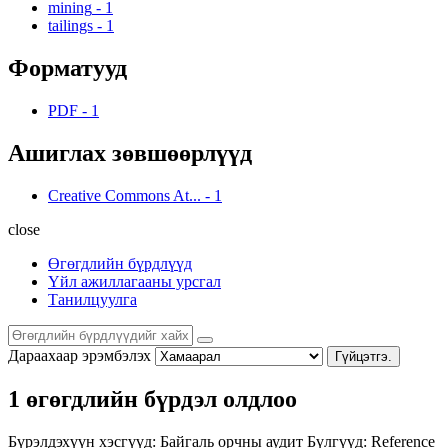
mining
-
1
tailings
-
1
Форматууд
PDF
-
1
Ашиглах зөвшөөрлүүд
Creative Commons At...
-
1
close
Өгөгдлийн бүрдлүүд
Үйл ажиллагааны урсгал
Танилцуулга
Дараахаар эрэмбэлэх
Гүйцэтгэ.
1 өгөгдлийн бүрдэл олдлоо
Бүрэлдэхүүн хэсгүүд:
Байгаль орчны аудит
Бүлгүүд:
Reference