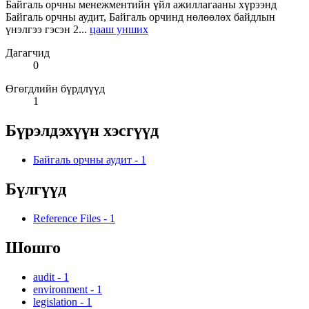
Байгаль орчны менежментийн үйл ажиллагааны хүрээнд
Байгаль орчны аудит, Байгаль орчинд нөлөөлөх байдлын
үнэлгээ гэсэн 2...
цааш унших
Дагагчид
0
Өгөгдлийн бүрдлүүд
1
Бүрэлдэхүүн хэсгүүд
Байгаль орчны аудит
-
1
Бүлгүүд
Reference Files
-
1
Шошго
audit
-
1
environment
-
1
legislation
-
1