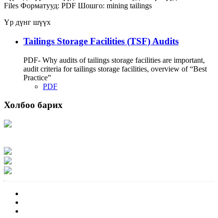
Files
Форматууд:
PDF
Шошго:
mining
tailings
Үр дүнг шүүх
Tailings Storage Facilities (TSF) Audits
PDF- Why audits of tailings storage facilities are important,
audit criteria for tailings storage facilities, overview of “Best
Practice”
PDF
Холбоо барих
Хаяг: Ашигт малтмал, газрын тосны газар, Монгол Улс, Улаанбаатар хот
15170, Чингэлтэй дүүрэг, Барилгачдын талбай-3, Засгийн газрын XII байр,
баруун жигүүр
Факс: 976-11-310370
Вэб админ: 976-51-263915
Цахим шуудан: info@mrpam.gov.mn