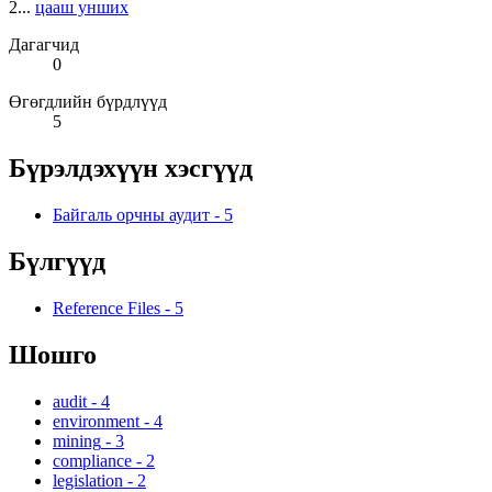
2...
цааш унших
Дагагчид
0
Өгөгдлийн бүрдлүүд
5
Бүрэлдэхүүн хэсгүүд
Байгаль орчны аудит
-
5
Бүлгүүд
Reference Files
-
5
Шошго
audit
-
4
environment
-
4
mining
-
3
compliance
-
2
legislation
-
2