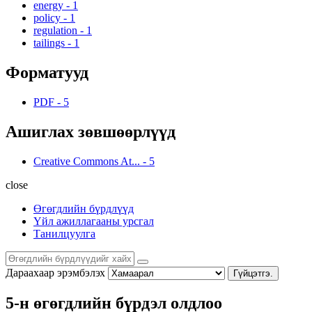
energy
-
1
policy
-
1
regulation
-
1
tailings
-
1
Форматууд
PDF
-
5
Ашиглах зөвшөөрлүүд
Creative Commons At...
-
5
close
Өгөгдлийн бүрдлүүд
Үйл ажиллагааны урсгал
Танилцуулга
Дараахаар эрэмбэлэх
Гүйцэтгэ.
5-н өгөгдлийн бүрдэл олдлоо