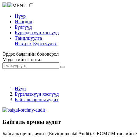
MENU
Нүүр
Өгөгдөл
Бүлгүүд
Бүрэлдэхүүн хэсгүүд
Танилцуулга
Нэвтрэх
Бүртгүүлэх
Эрдэс баялгийн боловсрол
Мэдлэгийн Портал
Нүүр
Бүрэлдэхүүн хэсгүүд
Байгаль орчны аудит
Байгаль орчны аудит
Байгаль орчны аудит (Environmental Audit): СЕСМИМ төслийн 