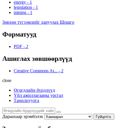
energy
-
1
legislation
-
1
mining
-
1
Зөвхөн түгээмлийг харуулах Шошго
Форматууд
PDF
-
2
Ашиглах зөвшөөрлүүд
Creative Commons At...
-
2
close
Өгөгдлийн бүрдлүүд
Үйл ажиллагааны урсгал
Танилцуулга
Дараахаар эрэмбэлэх
Гүйцэтгэ.