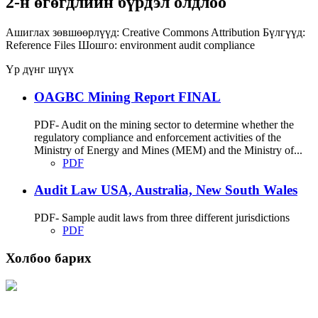
2-н өгөгдлийн бүрдэл олдлоо
Ашиглах зөвшөөрлүүд:
Creative Commons Attribution
Бүлгүүд:
Reference Files
Шошго:
environment
audit
compliance
Үр дүнг шүүх
OAGBC Mining Report FINAL
PDF- Audit on the mining sector to determine whether the
regulatory compliance and enforcement activities of the
Ministry of Energy and Mines (MEM) and the Ministry of...
PDF
Audit Law USA, Australia, New South Wales
PDF- Sample audit laws from three different jurisdictions
PDF
Холбоо барих
Хаяг: Ашигт малтмал, газрын тосны газар, Монгол Улс, Улаанбаатар хот
15170, Чингэлтэй дүүрэг, Барилгачдын талбай-3, Засгийн газрын XII байр,
баруун жигүүр