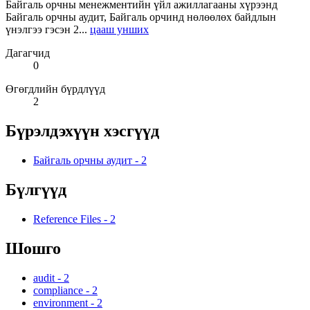
Байгаль орчны менежментийн үйл ажиллагааны хүрээнд
Байгаль орчны аудит, Байгаль орчинд нөлөөлөх байдлын
үнэлгээ гэсэн 2...
цааш унших
Дагагчид
0
Өгөгдлийн бүрдлүүд
2
Бүрэлдэхүүн хэсгүүд
Байгаль орчны аудит
-
2
Бүлгүүд
Reference Files
-
2
Шошго
audit
-
2
compliance
-
2
environment
-
2