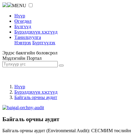
MENU
Нүүр
Өгөгдөл
Бүлгүүд
Бүрэлдэхүүн хэсгүүд
Танилцуулга
Нэвтрэх
Бүртгүүлэх
Эрдэс баялгийн боловсрол
Мэдлэгийн Портал
Нүүр
Бүрэлдэхүүн хэсгүүд
Байгаль орчны аудит
Байгаль орчны аудит
Байгаль орчны аудит (Environmental Audit): СЕСМИМ төслийн