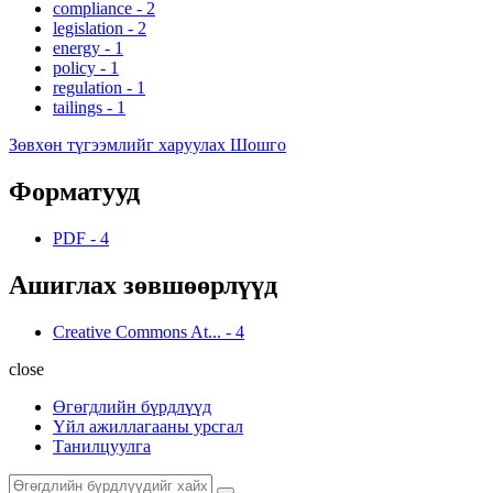
compliance
-
2
legislation
-
2
energy
-
1
policy
-
1
regulation
-
1
tailings
-
1
Зөвхөн түгээмлийг харуулах Шошго
Форматууд
PDF
-
4
Ашиглах зөвшөөрлүүд
Creative Commons At...
-
4
close
Өгөгдлийн бүрдлүүд
Үйл ажиллагааны урсгал
Танилцуулга