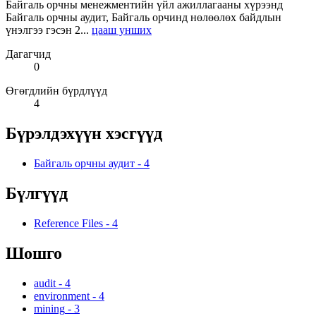
Байгаль орчны менежментийн үйл ажиллагааны хүрээнд
Байгаль орчны аудит, Байгаль орчинд нөлөөлөх байдлын
үнэлгээ гэсэн 2...
цааш унших
Дагагчид
0
Өгөгдлийн бүрдлүүд
4
Бүрэлдэхүүн хэсгүүд
Байгаль орчны аудит
-
4
Бүлгүүд
Reference Files
-
4
Шошго
audit
-
4
environment
-
4
mining
-
3