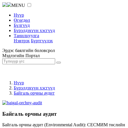
MENU
Нүүр
Өгөгдөл
Бүлгүүд
Бүрэлдэхүүн хэсгүүд
Танилцуулга
Нэвтрэх
Бүртгүүлэх
Эрдэс баялгийн боловсрол
Мэдлэгийн Портал
Нүүр
Бүрэлдэхүүн хэсгүүд
Байгаль орчны аудит
Байгаль орчны аудит
Байгаль орчны аудит (Environmental Audit): СЕСМИМ төслийн