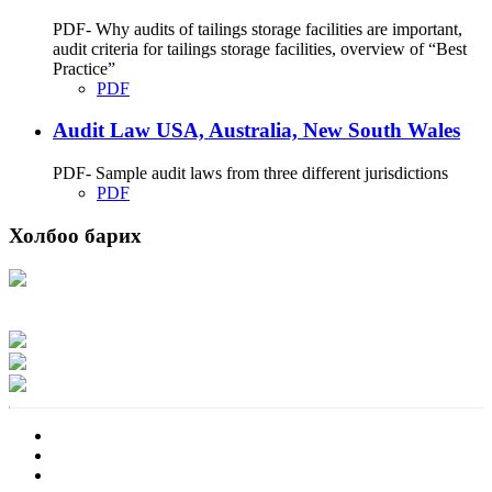
PDF- Why audits of tailings storage facilities are important,
audit criteria for tailings storage facilities, overview of “Best
Practice”
PDF
Audit Law USA, Australia, New South Wales
PDF- Sample audit laws from three different jurisdictions
PDF
Холбоо барих
Хаяг: Ашигт малтмал, газрын тосны газар, Монгол Улс, Улаанбаатар хот
15170, Чингэлтэй дүүрэг, Барилгачдын талбай-3, Засгийн газрын XII байр,
баруун жигүүр
Факс: 976-11-310370
Вэб админ: 976-51-263915
Цахим шуудан: info@mrpam.gov.mn